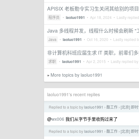
APISIX 老板勒令实习生关闭其给别的项目
程序员
•
laoluo1991
•
Apr 18, 2024
• Lastly replie
Java 多线程并发，线程什么时候会刷新 "
Java
•
laoluo1991
•
Oct 16, 2020
• Lastly replied 
非计算机科班应届生求 IT 类职，前辈们多
求职
•
laoluo1991
•
Apr 2, 2015
• Lastly replied b
More topics by laoluo1991
»
laoluo1991's recent replies
Replied to a topic by
laoluo1991
酷工作
[北京] 即时
›
›
@
wx006
我们从字节手里收购过来了
Replied to a topic by
laoluo1991
酷工作
[北京] 即时
›
›