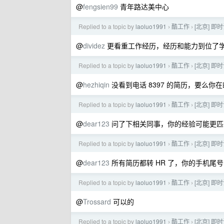
@
fengsien99
青年路达美中心
Replied to a topic by
laoluo1991
酷工作
[北京] 即
›
›
@
dividez
更看重工作经历，经历和能力到位了
Replied to a topic by
laoluo1991
酷工作
[北京] 即
›
›
@
hezhiqin
没看到电话 8397 的简历，要么
Replied to a topic by
laoluo1991
酷工作
[北京] 即
›
›
@
dear123
问了下相关同事，你的经验可能更匹配
Replied to a topic by
laoluo1991
酷工作
[北京] 即
›
›
@
dear123
所有简历都转 HR 了，你的手机尾
Replied to a topic by
laoluo1991
酷工作
[北京] 即
›
›
@
Trossard
可以的
Replied to a topic by
laoluo1991
酷工作
[北京] 即
›
›