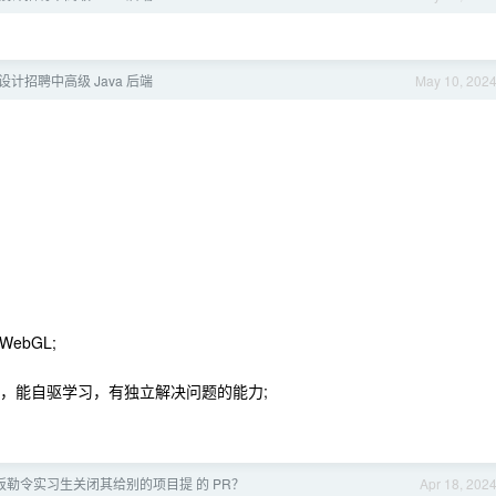
时设计招聘中高级 Java 后端
May 10, 202
ebGL;
量，能自驱学习，有独立解决问题的能力;
 老板勒令实习生关闭其给别的项目提 的 PR？
Apr 18, 202