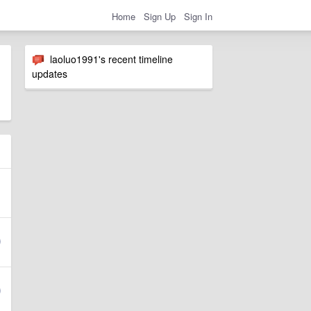
Home
Sign Up
Sign In
laoluo1991's recent timeline
updates