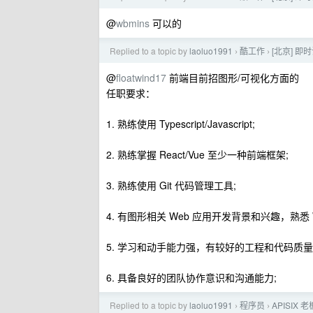
@
wbmins
可以的
Replied to a topic by
laoluo1991
酷工作
[北京] 即
›
›
@
floatwind17
前端目前招图形/可视化方面的
任职要求：
1. 熟练使用 Typescript/Javascript;
2. 熟练掌握 React/Vue 至少一种前端框架;
3. 熟练使用 Git 代码管理工具;
4. 有图形相关 Web 应用开发背景和兴趣，熟悉 W
5. 学习和动手能力强，有较好的工程和代码质
6. 具备良好的团队协作意识和沟通能力;
Replied to a topic by
laoluo1991
程序员
APISIX
›
›