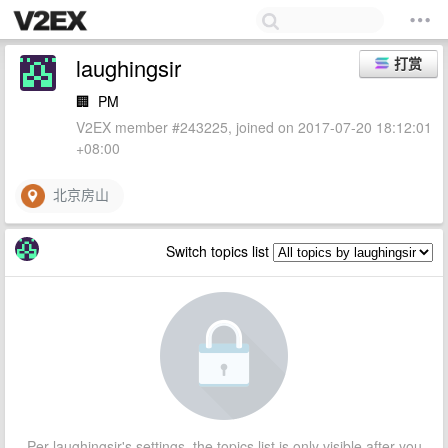
laughingsir
打赏
🏢
PM
V2EX member #243225, joined on 2017-07-20 18:12:01
+08:00
北京房山
Switch topics list
Per laughingsir's settings, the topics list is only visible after you