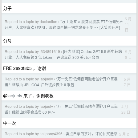
分子
5 月
Replied to a topic by daxiaolian
“万 1 免 5” a 股券商股票 ETF 低佣免五
›
11
开户，大家很喜欢刀剑呀，那这周再抽一把龙泉秦王剑 ~~ [大笑脸开户]
日
分母
Replied to a topic by l534891619
[压力测试] Codex GPT-5.5 新中转站
5 月
›
8 日
开业，人人免费领 3 亿 token， 评论立送 300 美刀/月会员
FRE-2690f8b5 ，谢谢
Replied to a topic by laojuelv
“万一免五”低佣低两融老倔驴开户巨靠
5 月
›
7 日
谱！继续抽 JBL GO4..户外徒步做个显眼包
@
laojuelv
来了，谢谢老板
Replied to a topic by laojuelv
“万一免五”低佣低两融老倔驴开户巨靠
4 月
›
28 日
谱！继续山姆零食热卖 60 包～
中一次
Replied to a topic by kailpony4396
卖点自家的茶叶，评论抽奖送茶
2 月 2
›