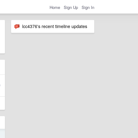
Home
Sign Up
Sign In
lcc4376's recent timeline updates
8