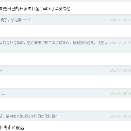
是自己的开源项目(github)可以发给他
新手机了，该选哪一个？
Mar 28, 201
以前是外包做的，这几天维护项目差点没吐血，逻辑各种混乱，决定以
Mar 28, 201
环
Mar 22, 201
……
Mar 20, 201
试，请问怎么解决短时间的居住问题？
Mar 20, 201
，但离市区很远