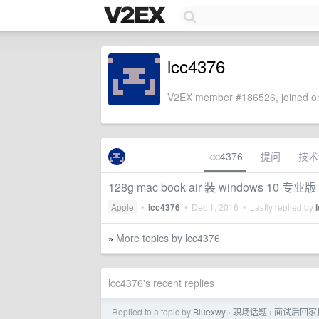
lcc4376
V2EX member #186526, joined on
lcc4376
提问
技术
128g mac book air 装 windows 10 专业版
Apple
•
lcc4376
•
Dec 1, 2016
• Lastly replied by
More topics by lcc4376
»
lcc4376's recent replies
Replied to a topic by
Bluexwy
职场话题
面试后回家
›
›