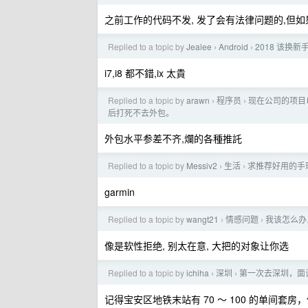
之前工作的代码不发, 发了会有法律问题的,但如果
Replied to a topic by
Jealee
Android
2018 该换
›
›
i7,i8 都不錯,ix 太貴
Replied to a topic by
arawn
程序员
现在公司的项目
›
›
后打死不去外包。
外包水平参差不齐,爛的各種推託
Replied to a topic by
Messiv2
生活
求推荐好用的手
›
›
garmin
Replied to a topic by
wangt21
情感问题
我该怎么办
›
›
像是软性拒绝, 别太在意, 大把的对象让你选
Replied to a topic by
ichiha
深圳
第一次去深圳，面
›
›
记得宝安区地铁末站有 70 〜 100 的单间套房