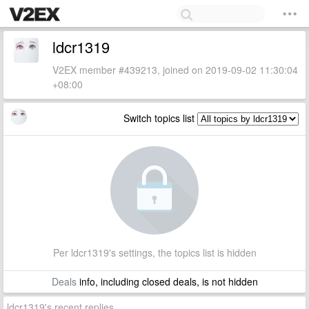
ldcr1319
V2EX member #439213, joined on 2019-09-02 11:30:04
+08:00
Switch topics list
Per ldcr1319's settings, the topics list is hidden
Deals
info, including closed deals, is not hidden
ldcr1319's recent replies