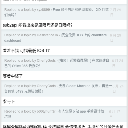
Replied to a topic by xyz8899
Free 账号有居然是周限额， XD 们你
7 月 29
›
日
们有吗？
sub2api 能看出来是周限号还是日限吗?
Replied to a topic by ResistanceTo
[完全免费] iOS 上的 cloudflare
6 月 29
›
日
dashboard
看着不错 可惜最低 IOS 17
Replied to a topic by CherryGods
[抽奖！送懒猫微服！] 在家组建自
6 月 24
›
日
己的 Office 365 云办公！
等着中奖了
Replied to a topic by CherryGods
庆祝 Steam Machine 发布，再送一
6 月 24
›
日
台价值 5499 元懒猫微服！
参与下
Replied to a topic by b00tyhunt3r
有人觉得 b 站 app 手势设计很一
6 月 17
›
日
坨吗
竖屏全屏播放视频的时候 长按屏幕 会倍速播放, 手挪动的时候还会顺