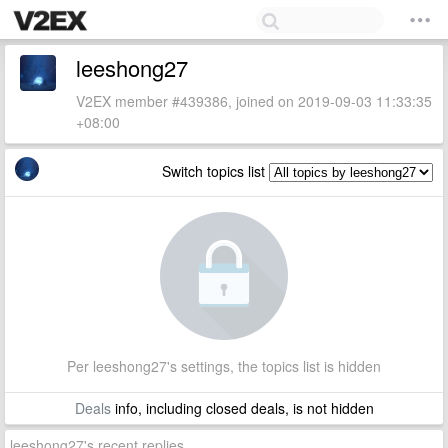
leeshong27
V2EX member #439386, joined on 2019-09-03 11:33:35
+08:00
Switch topics list
Per leeshong27's settings, the topics list is hidden
Deals
info, including closed deals, is not hidden
leeshong27's recent replies