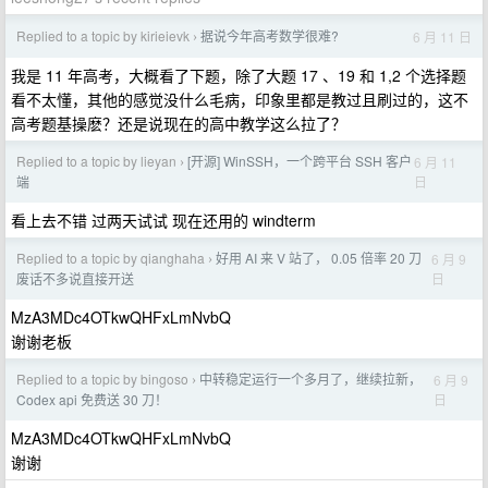
Replied to a topic by kirieievk
据说今年高考数学很难?
6 月 11 日
›
我是 11 年高考，大概看了下题，除了大题 17 、19 和 1,2 个选择题
看不太懂，其他的感觉没什么毛病，印象里都是教过且刷过的，这不
高考题基操麽？还是说现在的高中教学这么拉了？
Replied to a topic by lieyan
[开源] WinSSH，一个跨平台 SSH 客户
6 月 11
›
日
端
看上去不错 过两天试试 现在还用的 windterm
Replied to a topic by qianghaha
好用 AI 来 V 站了， 0.05 倍率 20 刀
6 月 9
›
日
废话不多说直接开送
MzA3MDc4OTkwQHFxLmNvbQ
谢谢老板
Replied to a topic by bingoso
中转稳定运行一个多月了，继续拉新，
6 月 9
›
日
Codex api 免费送 30 刀！
MzA3MDc4OTkwQHFxLmNvbQ
谢谢