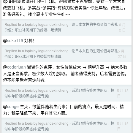
op 的问题根源在自身打飞机，得感谢女主点醒你，要封一个大大🧧
改变打飞机，多实战~多实践~有精力就去实操~ 你还年轻，改善后，
准备好彩礼，找个高中毕业生生娃~~
Replied to a topic by leguandexincheng
论日本女性的生殖价值与彩礼
6 月
›
2 日
价值：职业冰河期下的婚姻市场清算
@
suke119
好棒！
Replied to a topic by leguandexincheng
论日本女性的生殖价值与彩礼
5 月
›
27 日
价值：职业冰河期下的婚姻市场清算
@
coderluan
谢谢你的点评，女性价值放大 → 期望升高 → 绝大多数
人是正当诉求，极少数人趁机捞取。 前者值得支持，后者需要警惕，
但不能用后者否定前者。
Replied to a topic by leguandexincheng
诚邀已婚有娃男性朋友，探
5 月 18
›
日
讨中年阶段的困惑[中登专属]
@
conge
生灭，欲望伴随着生而来；目前的痛点，最大是时间、精
力；我要降低下来，用在其它方面。
Replied to a topic by leguandexincheng
诚邀已婚有娃男性朋友，探
5 月 15
›
日
讨中年阶段的困惑[中登专属]