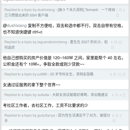
Replied to a topic by dushixiang
[抽 3 个永久授权] Termark：一个按自
7 月 2
›
日
己习惯做出来的 SSH 客户端
@
dushixiang
复制不方便哈，双击和选中都不行，双击自带有空格，
也不知道快捷键 ctrl+c
Replied to a topic by leguandexincheng
重生在 2027 的长沙，如
6 月 22
›
日
何选房
他自己想购买的房产价值是 120~160W 之间，家里能帮个 40 左右，
公积金还有个 10W+，争取全款或则少贷款~~
Replied to a topic by pz886
25 岁专科女生，求网友指路
6 月 12 日
›
女通过征服男的拿下整个世界~~
Replied to a topic by suikatw
大龄女测试被裁好难啊，求出路建议
6 月 4 日
›
考社区工作者，去社区工作，工资不比要求的少
Replied to a topic by gudutianya
因为性生活满足不了对方，被提分
6 月 3
›
日
手