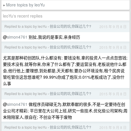
More topics by leoYu
»
leoYu's recent replies
Replied to a topic by leoYu
创业公司的坑,你踩过几个?
2015 年 9 月 8 日
›
@
simon4761
别扯,我说的是事实,亲身经历
Replied to a topic by leoYu
创业公司的坑,你踩过几个?
2015 年 9 月 8 日
›
尤其是那种初创团队,什么都没有; 要钱没有,拿的投资人一点点忽悠钱;
要技术没有,就等你来,你来了什么都有了;要运营没有,老板说他什么都
会,他行他上;要理想,到处都是,天天都有;要办公环境没有,租个民房说
管吃管住这忽悠谁呢? 99.99%你成了炮灰;0.01%老板成功了,没你什
么事
Replied to a topic by leoYu
创业公司的坑,你踩过几个?
2015 年 9 月 8 日
›
@
simon4761
做程序员碌碌无为,默默奉献的很多,不是一定要待在创
业公司才精彩; 平日里在大公司上班,研究一些技术,优化些公司架构;周
末陪陪家人,很自在; 不创业不等于废物
Replied to a topic by leoYu
创业公司的坑,你踩过几个?
2015 年 9 月 8 日
›