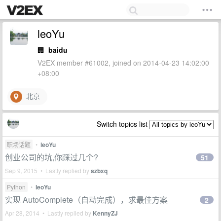
leoYu
🏢
baidu
V2EX member #61002, joined on 2014-04-23 14:02:00
+08:00
北京
Switch topics list
职场话题
•
leoYu
创业公司的坑,你踩过几个?
51
Sep 9, 2015 • Lastly replied by
szbxq
Python
•
leoYu
实现 AutoComplete（自动完成），求最佳方案
2
Apr 28, 2014 • Lastly replied by
KennyZJ