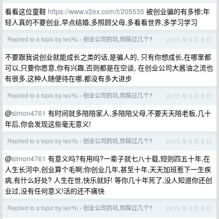
看看这位童鞋
https://www.v2ex.com/t/205535
被创业骗的有多惨;年
轻人真的不要创业,早点结婚,多照顾父母,多看看世界,多学习学习
Replied to a topic by leoYu
创业公司的坑,你踩过几个?
2015 年 9 月 8 日
›
不要跟我说创业就能成长之类的话,是骗人的, 只有你想成长,在哪里都
可以,只要你愿意,你有兴趣,否则都是在空谈, 在创业公司大酱油之流也
有很多,这种人随便待在哪,都没有多大进步
Replied to a topic by leoYu
创业公司的坑,你踩过几个?
2015 年 9 月 8 日
›
@
simon4761
有时间就多陪陪家人,多陪陪父母,不要天天陪老板,几十
年后,你会发现这些毫无意义!
Replied to a topic by leoYu
创业公司的坑,你踩过几个?
2015 年 9 月 8 日
›
@
simon4761
有意义吗?有用吗?一辈子就七八十载,短则四五十年,在
人生长河中,创业算个毛啊;你创业几年,甚至十年,天天加班惹下一生疾
病,有什么好处? 人生在世,快乐就好! 等你几十年死了,没人知道你还创
业过,没有任何意义!活的还不痛快
Replied to a topic by leoYu
创业公司的坑,你踩过几个?
2015 年 9 月 8 日
›