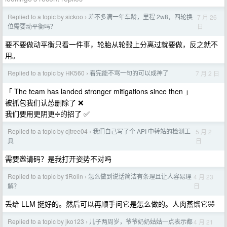
Replied to a topic by sickoo
差不多满一年车龄，里程 2w8，四轮换
7 月 26
›
日
位需要动平衡吗？
要不要做动平衡只看一件事，轮胎从轮毂上分离过就要做，反之就不
用。
Replied to a topic by HK560
看完能不骂一句的可以成神了
7 月 2 日
›
「 The team has landed stronger mitigations since then 」
被抓包我们认怂删除了 ❌
我们要用更阴更➗的招了 ✅
Replied to a topic by cjtree04
我们自己写了个 API 中转站的检测工
5 月 2
›
日
具
需要邀请码？是我打开姿势不对吗
Replied to a topic by tiRolin
怎么做到说话简洁有条理且让人容易理
4 月 23
›
日
解？
丢给 LLM 挺好的。然后可以再顺手问它是怎么做的。人肉蒸馏它🤣
Replied to a topic by jko123
儿子两周岁，爷爷奶奶姑姑一点表示都
4 月 21
›