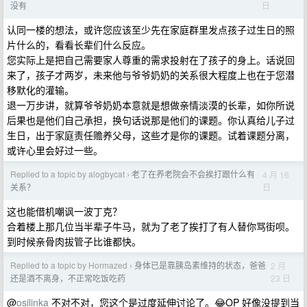
日
没有
认同一楼的想法，或许您应该至少先在家庭群里发点孩子过生日的照
片什么的，看看长辈们什么反应。
您实际上是把自己需要家人尊重的需求投射在了孩子的身上。话说回
来了，孩子才两岁，未来他与爷爷奶奶的关系很大程度上也在于您潜
移默化的灌输。
退一万步讲，就算爷爷奶奶本意就是想做亲情淡漠的长辈，如你所说
后果也是他们自己承担，换句话说那是他们的课题。你认真给儿子过
生日，出于家庭责任赡养父母，这些才是你的课题。试着课题分离，
或许心里会好过一些。
Replied to a topic by alogbycat
老了在养老院会不会挨打跟什么有
4 月 16
›
日
关系？
这也能借机嘲讽一波丁克？
合着楼上那几位当半辈子牛马，就为了老了挨打了有人替你骂街呗。
到时候亲骨肉拔管子比谁都快。
Replied to a topic by Hormazed
身体已是靠胰岛素维持的状态，爸爸
2 月
›
23 日
还是酒不离身，不正常吃饭吃药
@
osilinka
不对不对，您这个是过度延伸讨论了。😂OP 好像没提到当