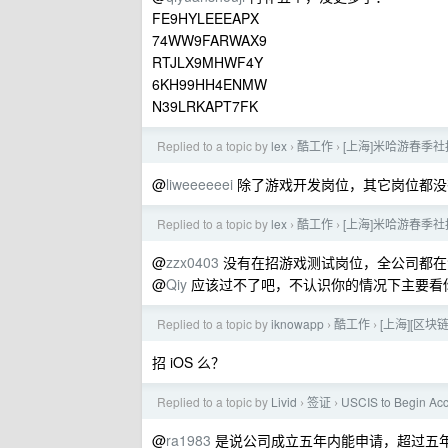
FE9HYLEEEAPX
74WW9FARWAX9
RTJLX9MHWF4Y
6KH99HH4ENMW
N39LRKAPT7FK
Replied to a topic by
lex
酷工作
[上海]米哈游春季
›
›
@
liweeeeeei
除了游戏开发岗位，其它岗位都没
Replied to a topic by
lex
酷工作
[上海]米哈游春季
›
›
@
zzx0403
没有在招游戏测试岗位，全公司都在
@
Qiy
应该过不了吧，不认识你的情况下主要看
Replied to a topic by
iknowapp
酷工作
[上海][区块链
›
›
招 iOS 么？
Replied to a topic by
Livid
签证
USCIS to Begin Acce
›
›
@
ra1983
是说公司成立五年内能申请，超过五年不能算