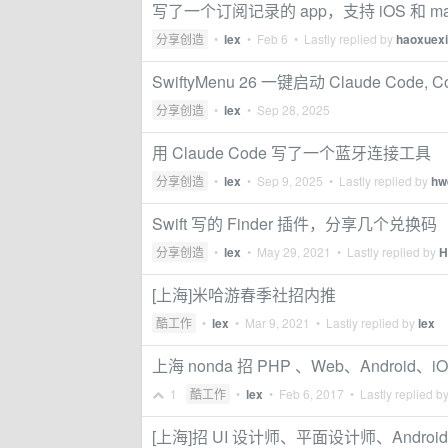
写了一个订阅记录的 app，支持 iOS 和 ma
分享创造
•
lex
•
Feb 6
• Lastly replied by
haoxuex
SwiftyMenu 26 一键启动 Claude Code, Code
分享创造
•
lex
•
Sep 28, 2025
用 Claude Code 写了一个蓝牙连接工具
分享创造
•
lex
•
Sep 9, 2025
• Lastly replied by
hw
Swift 写的 Finder 插件，分享几个兑换码
分享创造
•
lex
•
May 29, 2021
• Lastly replied by
H
[上海]米哈游春季社招内推
酷工作
•
lex
•
Mar 9, 2021
• Lastly replied by
lex
上海 nonda 招 PHP 、Web、Android、
1
酷工作
•
lex
•
Feb 6, 2017
• Lastly replied b
[上海]招 UI 设计师、平面设计师、Andro