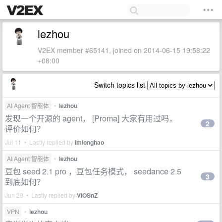
lezhou
V2EX member #65141, joined on 2014-06-15 19:58:22
+08:00
Switch topics list
AI Agent 智能体
•
lezhou
发现一个开源的 agent， [Proma] 大家有用过吗，
2
评价如何？
Jul 11 • Lastly replied by
imlonghao
AI Agent 智能体
•
lezhou
豆包 seed 2.1 pro ，豆包任务模式， seedance 2.5
3
到底如何？
Jun 29 • Lastly replied by
VIOSnZ
VPN
•
lezhou