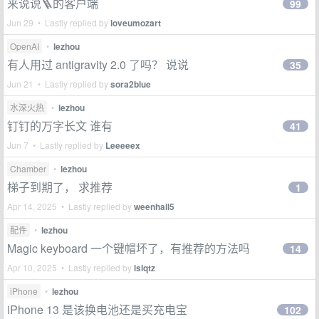
来说说🪜的客户端
99
Jun 29 • Lastly replied by
loveumozart
OpenAI
•
lezhou
有人用过 antigravity 2.0 了吗？ 说说
35
Jun 21 • Lastly replied by
sora2blue
水深火热
•
lezhou
钉钉的万字长文 谁有
41
Jun 7 • Lastly replied by
Leeeeex
Chamber
•
lezhou
梯子到期了， 求推荐
1
Apr 14, 2025 • Lastly replied by
weenhall5
配件
•
lezhou
Magic keyboard 一个键帽坏了，有推荐的方法吗
14
Apr 10, 2025 • Lastly replied by
lslqtz
iPhone
•
lezhou
iPhone 13 是该换电池还是买充电宝
102