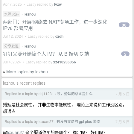
Apr 7, 2025 • Lastly replied by
lvzw
水深火热
•
lezhou
两部门：开展“网络去 NAT”专项工作，进一步深化
36
IPv6 部署应用
Jul 12, 2024 • Lastly replied by
dzdh
分享发现
•
lezhou
钉钉又要开始搞个人 IM？ 从 B 端切 C 端
2
Jul 4, 2024 • Lastly replied by
xz410236056
More topics by lezhou
»
lezhou's recent replies
Replied to a topic by dsj11231
哎，婚姻的意义是什么
7 月 5 日
›
婚姻是社会属性， 并非生物本能属性， 理论上来说和工作没区别。
想通点
Replied to a topic by lcxuan27
有没有靠谱的 gpt plus 渠道
7 月 5 日
›
@
lcxuan27
这个渠道你买的是哪个？ 稳定吗？ 好用吗？