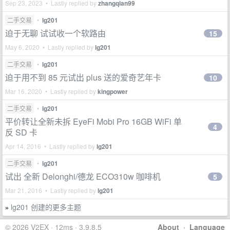
Sep 23, 2023 • Lastly replied by
zhangqian99
二手交易
•
lg201
迫于无聊 试试收一个软路由
15
May 6, 2020 • Lastly replied by
lg201
二手交易
•
lg201
迫于用不到 85 元试出 plus 送的爱奇艺年卡
10
Mar 16, 2020 • Lastly replied by
kingpower
二手交易
•
lg201
平价转让全新未拆 EyeFi Mobi Pro 16GB WiFi 单
4
反 SD 卡
Apr 14, 2016 • Lastly replied by
lg201
二手交易
•
lg201
试出 全新 Delonghi/德龙 ECO310w 咖啡机
5
Mar 21, 2016 • Lastly replied by
lg201
lg201 创建的更多主题
»
© 2026 V2EX · 12ms · 3.9.8.5
About
·
Language