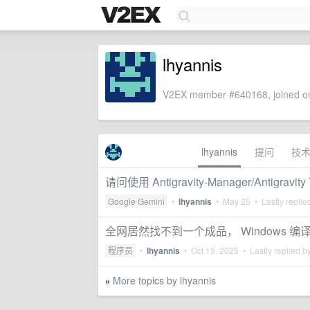
lhyannis
V2EX member #640168, joined on
lhyannis
提问
技
请问使用 Antigravity-Manager/Antigravi
Google Gemini
•
lhyannis
•
May 25
• Lastly replie
全网居然找不到一个成品， Windows 编译 Re
程序员
•
lhyannis
•
Oct 15, 2025
• Lastly replied b
More topics by lhyannis
»