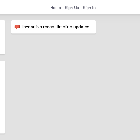
Home
Sign Up
Sign In
lhyannis's recent timeline updates