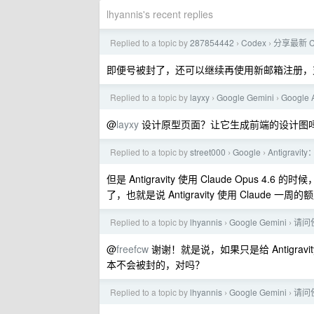
lhyannis's recent replies
Replied to a topic by
287854442
Codex
分享最新 
›
›
即便号被封了，还可以继续再使用新邮箱注册，
Replied to a topic by
layxy
Google Gemini
Google
›
›
@
layxy
设计原型页面？让它生成前端的设计图
Replied to a topic by
street000
Google
Antigra
›
›
但是 Antigravity 使用 Claude Opus 
了，也就是说 Antigravity 使用 Claude 一周
Replied to a topic by
lhyannis
Google Gemini
请问使用
›
›
@
freefcw
谢谢！就是说，如果只是给 Antigravity CL
本不会被封的，对吗？
Replied to a topic by
lhyannis
Google Gemini
请问使用
›
›