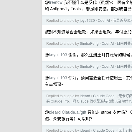
@
freefcw
我不懂什么是反代（虽然它上面有个禁用反代的
和 Antigravity Tools ，都是刚安装，
Replied to a topic by
joye1230
OpenAI
我最近發現 c
›
›
被封不知道是否会退款，如果会退款，年付更加
Replied to a topic by
SimbaPeng
OpenAI
目前付费订
›
›
@
keyu1103
谢谢，那么注册土耳其账号的时候
Replied to a topic by
SimbaPeng
OpenAI
目前付费订
›
›
@
keyu1103
你好，请问需要全程开使用土耳其
有点懵逼~
Replied to a topic by
ideard
Claude Code
[无卡订阅
›
›
买 Claude Pro，附 Claude 假模型避坑指南以及为
@
ideard
Claude.ai/gift
只能走 stripe 支付吗？
港、众安银行等）可以吗？
Replied to a topic by
ideard
Claude Code
[无卡订阅
›
›