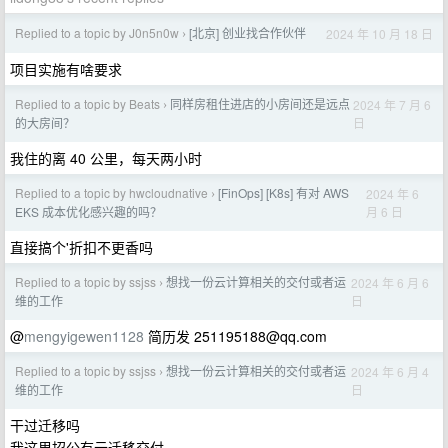
Replied to a topic by J0n5n0w
[北京] 创业找合作伙伴
2024 年 10 月 18 日
›
项目实施有啥要求
Replied to a topic by Beats
同样房租住进店的小房间还是远点
2024 年 7 月 6
›
日
的大房间？
我住的离 40 公里，每天两小时
Replied to a topic by hwcloudnative
[FinOps] [K8s] 有对 AWS
2024 年 6
›
月 6 日
EKS 成本优化感兴趣的吗？
直接搞个'折扣不更香吗
Replied to a topic by ssjss
想找一份云计算相关的交付或者运
2024 年 6 月 6
›
日
维的工作
@
mengyigewen1128
简历发
251195188@qq.com
Replied to a topic by ssjss
想找一份云计算相关的交付或者运
2024 年 6 月 4
›
日
维的工作
干过迁移吗
我这里招公有云迁移交付