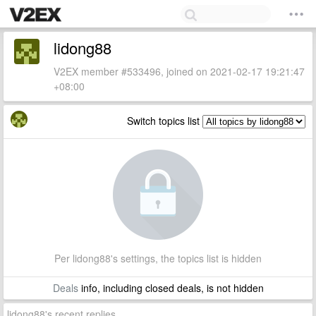
lidong88
V2EX member #533496, joined on 2021-02-17 19:21:47
+08:00
Switch topics list
Per lidong88's settings, the topics list is hidden
Deals
info, including closed deals, is not hidden
lidong88's recent replies