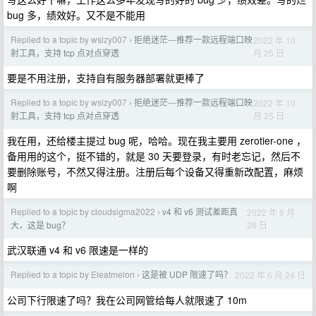
bug 多，绩效好。又不是不能用
Replied to a topic by wslzy007
拒绝迷茫---推荐一款远程端口映
2022 年 10
›
月 25 日
射工具，支持 tcp 点对点穿透
要是不用注册，支持自有服务器部署就更棒了
Replied to a topic by wslzy007
拒绝迷茫---推荐一款远程端口映
2022 年 10
›
月 25 日
射工具，支持 tcp 点对点穿透
我在用，还给楼主提过 bug 呢，哈哈。现在我主要用 zerotier-one ，
备用用的这个，挺不错的，就是 30 天要登录，有时老忘记，然后不
要删除账号，不然又得注册。注册后每个设备又得重新改配置，麻烦
啊
Replied to a topic by cloudsigma2022
v4 和 v6 测试差距真
2022 年 6 月
›
28 日
大，这是 bug？
武汉联通 v4 和 v6 限速是一样的
Replied to a topic by Eleatmelon
这是被 UDP 限速了吗？
2022 年 6 月 24 日
›
公司下行限速了吗？我在公司网管给每人就限速了 10m