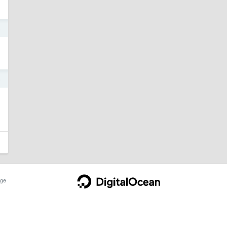
5
5
ge