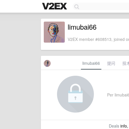
limubai66
V2EX member #608513, joined on
limubai66
提问
技
Per limubai6
Deals
info,