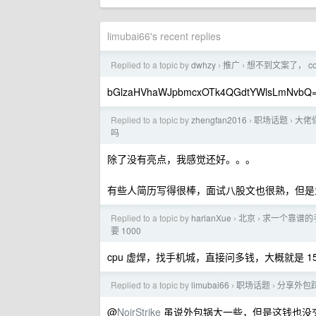
limubai66's recent replies
Replied to a topic by
dwhzy
推广
想不到文案了， c
›
›
bGlzaHVhaWJpbmcxOTk4QGdtYWlsLmNvb
Replied to a topic by
zhengfan2016
职场话题
大佬
›
›
吗
除了没有亮点，我感觉还好。。。
有些人简历写得很棒，面试八股文也很熟，但是
Replied to a topic by
harlanXue
北京
求一个靠谱的手
›
›
要 1000
cpu 虚焊，找手机城，直接问多钱，大概就是 
Replied to a topic by
limubai66
职场话题
分享外包
›
›
@
NoirStrike
虽说外包锅大一些，但是这钱也没交