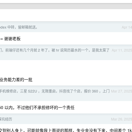
odex 中转，留邮箱就送。
Apr 1
Q== 谢谢老板
们，前端仔还有几个月就 2 年了，被 hr 说简历最水的一个，是我太菜了
Apr 11, 202
业务能力差的一批
机维修店，三星 S22U ，无限重启，抖音找了个店，报价 360 ，上门
Mar 27, 202
150 以内，不过他们不承担修坏的一个责任
踩坑经历
Mar 26, 202
到别人身上，可能就像我上面说的那样，失业金没有下来，中间差个 1k