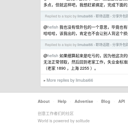
多点，但就这样吧，我想赶紧搞定，完成下面的入
Replied to a topic by
limubai66
职场话题
分享外包
›
›
@
hefish
我也没有怪外包的一个意思，毕竟也有
哈哈哈，该我出的，肯定也不会让别人背这个损
Replied to a topic by
limubai66
职场话题
分享外包
›
›
@
hefish
如果细算起来是吃亏的，因为他这次的
无法正常领取，然后回到老家工作，失业金标准降
（老家 1890 ，上海 2255 ）。
More replies by limubai66
»
About
·
Help
·
Advertise
·
Blog
·
API
创意工作者们的社区
World is powered by solitude