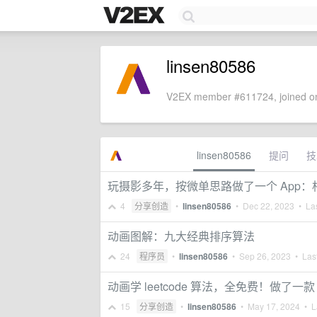
linsen80586
V2EX member #611724, joined on
linsen80586
提问
技
玩摄影多年，按微单思路做了一个 App：相
4
分享创造
•
linsen80586
•
Dec 22, 2023
• Las
动画图解：九大经典排序算法
24
程序员
•
linsen80586
•
Sep 26, 2023
• Last
动画学 leetcode 算法，全免费！做了一
15
分享创造
•
linsen80586
•
May 17, 2024
• La