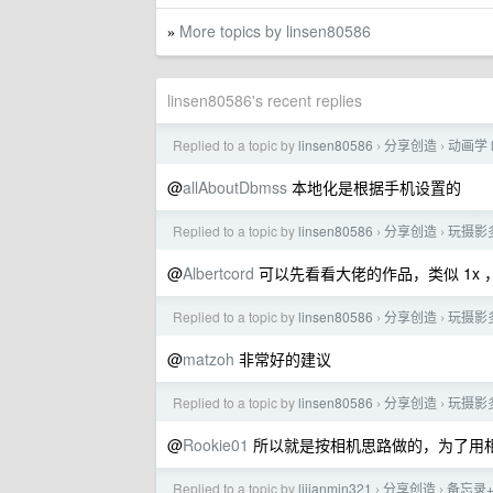
More topics by linsen80586
»
linsen80586's recent replies
Replied to a topic by
linsen80586
分享创造
动画学 
›
›
@
allAboutDbmss
本地化是根据手机设置的
Replied to a topic by
linsen80586
分享创造
玩摄影多
›
›
@
Albertcord
可以先看看大佬的作品，类似 1x 
Replied to a topic by
linsen80586
分享创造
玩摄影多
›
›
@
matzoh
非常好的建议
Replied to a topic by
linsen80586
分享创造
玩摄影多
›
›
@
Rookie01
所以就是按相机思路做的，为了用相机
Replied to a topic by
lijianmin321
分享创造
备忘录+
›
›