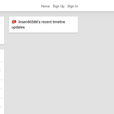
Home
Sign Up
Sign In
linsen80586's recent timeline
updates