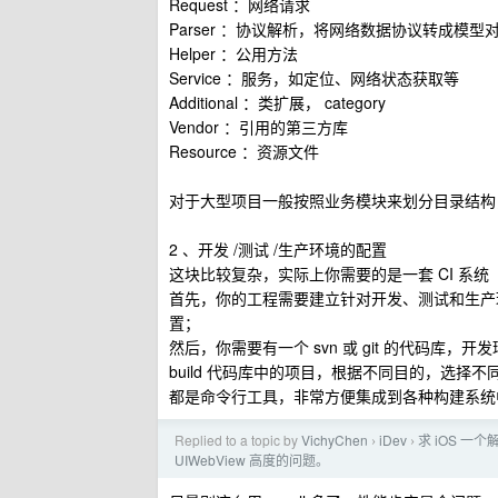
Request ：网络请求
Parser ：协议解析，将网络数据协议转成模型
Helper ：公用方法
Service ：服务，如定位、网络状态获取等
Additional ：类扩展， category
Vendor ：引用的第三方库
Resource ：资源文件
对于大型项目一般按照业务模块来划分目录结构
2 、开发 /测试 /生产环境的配置
这块比较复杂，实际上你需要的是一套 CI 系统
首先，你的工程需要建立针对开发、测试和生产环境各建一个 
置；
然后，你需要有一个 svn 或 git 的代码
build 代码库中的项目，根据不同目的，选择不同的 tar
都是命令行工具，非常方便集成到各种构建系统
Replied to a topic by
VichyChen
iDev
求 iOS 一个解
›
›
UIWebView 高度的问题。