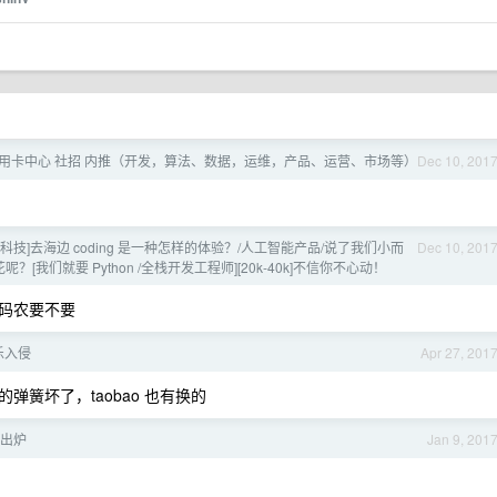
行信用卡中心 社招 内推（开发，算法、数据，运维，产品、运营、市场等）
Dec 10, 201
码隆科技]去海边 coding 是一种怎样的体验？/人工智能产品/说了我们小而
Dec 10, 201
？[我们就要 Python /全栈开发工程师][20k-40k]不信你不心动！
龄码农要不要
乐入侵
Apr 27, 201
簧坏了，taobao 也有换的
言出炉
Jan 9, 201