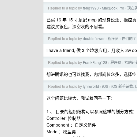
Replied to a topic by
feng1990
MacBook Pro
现在买 
›
›
已买 16 年 15 寸顶配 mbp 的现身说法
建议买银色，深空灰的不耐看。
Replied to a topic by
doubleflower
程序员
你们的个
›
›
i have a friend, 做 3 个垃圾应用，月收入 2w dol
Replied to a topic by
FrankFang128
程序员
招聘还是
›
›
想进腾讯的也可以找我，内部岗位众多，选择空
Replied to a topic by
lynnworld
iOS
iOS 新手请教
›
›
这个问题比较大，我试着回答一下：
1 、 目录的组织结构可以参照这样的划分方式：
Controller: 控制器
Component ：自定义组件
Mode ：模型类