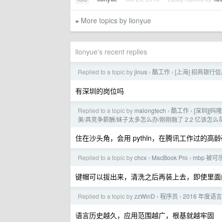
More topics by lionyue
»
lionyue's recent replies
Replied to a topic by
jinus
酷工作
[上海] 招商银
›
›
有深圳的岗位吗
Replied to a topic by
malongtech
酷工作
[深圳][
›
›
美/具竞争薪酬/妹子太多怎么办/刚刚融了 2.2 亿该怎么花呢
住在沙头角，会用 pythln，在腾讯工作过的高
Replied to a topic by
chcx
MacBook Pro
mbp 被可
›
›
键帽可以拔出来，清洗之后再装上去，即使里面的弹
Replied to a topic by
zzWinD
程序员
2016 年度语
›
›
语言历史越久，应用范围越广，根基就越牢固