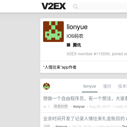
lionyue
iOS码农
🏢
腾讯
V2EX member #115556, joined on
“人情往来”app作者
lionyue
提问
技术
想做一个自由程序员，有一个想法，大家
2
奇思妙想
•
lionyue
•
Aug 28, 2015
• Lastly r
业余时间开发了记录人情往来礼金账目的 a
iOS
•
lionyue
•
Oct 25, 2016
• Lastly replied by
Ta