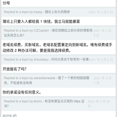
分母
Replied to a topic by heasy
理论上永久的图床
2021 年 3 月 3 日
›
理论上只要人人都给我 1 块钱，我立马就能暴富
Replied to a topic by CZCaptain
域名到期后之前分享的博客地
2021 年 3 月
›
3 日
址失效怎么办？
老域名续费，买新域名，老域名配置重定向到新域名。唯有续费或手
动修改 2 种办法可解，要是我我选择续费。
Replied to a topic by zhoudaiyu
问问大家关于软考的一些事
2021 年 3 月 2 日
›
开放报名了吗？
Replied to a topic by sebastianwade
做了一个新的短链接服
2021 年 3 月
›
1 日
务，不知道有没有用
你的承诺没有任何意义。
Replied to a topic by felixin
有没有便宜点正规的 https 证
2021 年 2 月 26
›
日
书？
acme.sh