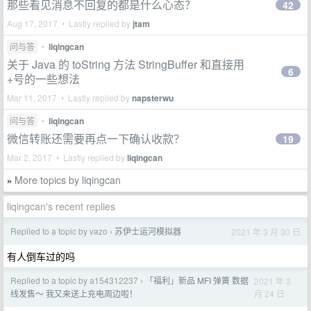
那些看见消息不回复的都是什么心态？
42
Aug 17, 2017 • Lastly replied by
jtam
问与答
•
liqingcan
关于 Java 的 toString 方法 StringBuffer 和直接用
6
+号的一些想法
Mar 11, 2017 • Lastly replied by
napsterwu
问与答
•
liqingcan
微信转账还需要再点一下确认收款？
19
Mar 2, 2017 • Lastly replied by
liqingcan
More topics by liqingcan
»
liqingcan's recent replies
Replied to a topic by vazo
苏伊士运河模拟器
2021 年 3 月 30 日
›
有人倒车过的吗
Replied to a topic by a154312237
「福利」新品 MFI 弹簧 数据
2021 年 3
›
月 24 日
线发售～ 我又来送上充电周边啦！