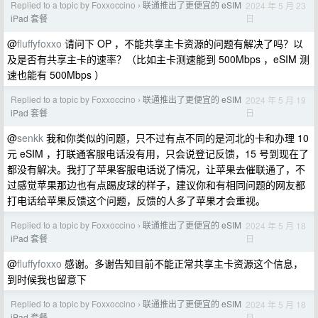
Replied to a topic by Foxxoccino
联通推出了更便宜的 eSIM
2024 年 5 月 23
›
日
iPad 套餐
@
fluffyfoxxo
请问下 OP ，不能共享主卡资源的问题有解决了吗？以
及是否有共享主卡的速率？（比如主卡测速能到 500Mbps ，eSIM 测
速也能有 500Mbps ）
Replied to a topic by Foxxoccino
联通推出了更便宜的 eSIM
2024 年 5 月 19
›
日
iPad 套餐
@
senkk
我和你类似的问题，只不过有点不同的是河北的卡和办理 10
元 eSIM ，打联通客服电话没有用，只会说登记反馈，15 号到现在了
都没有解决。我打了苹果客服电话说了情况，让苹果去催联通了，不
过感觉苹果那边也有点踢皮球的样子，建议你和有相同问题的网友都
打电话给苹果反馈这个问题，反馈的人多了苹果才会重视。
Replied to a topic by Foxxoccino
联通推出了更便宜的 eSIM
2024 年 5 月 18
›
日
iPad 套餐
@
fluffyfoxxo
感谢。多谢告知目前不能正常共享主卡资源这个信息，
到时候我也留意下
Replied to a topic by Foxxoccino
联通推出了更便宜的 eSIM
2024 年 5 月 18
›
日
iPad 套餐