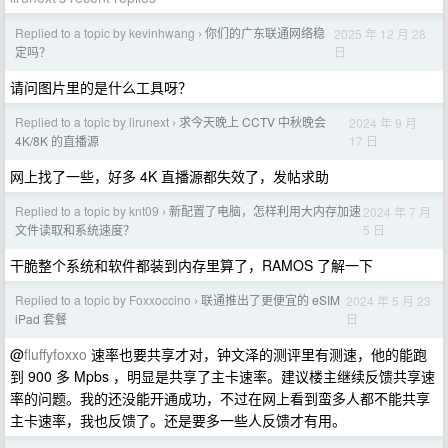
Replied to a topic by kevinhwang
你们的广东联通网络稳
2025 年 12 月 28
›
日
定吗？
请问图片里的是什么工具呀？
Replied to a topic by lirunext
求今天晚上 CCTV 中秋晚会
2024 年 9 月
›
17 日
4K/8K 的直播源
网上找了一些，好多 4K 直播源都失效了，发帖求助
Replied to a topic by knt09
新配置了电脑，怎样利用大内存加速
2024 年 7 月
›
5 日
文件读取和系统速度？
干脆整个系统和软件都装到内存里算了，RAMOS 了解一下
Replied to a topic by Foxxoccino
联通推出了更便宜的 eSIM
2024 年 5 月 23
›
日
iPad 套餐
@
fluffyfoxxo
速率也要共享才对，钟文泽的测评里有测速，他的能跑
到 900 多 Mpbs ，明显是共享了主卡速率。建议楼主继续反馈共享速
率的问题。我的还没能开通成功，不过在网上看到蛮多人都不能共享
主卡速率，我也反馈了。还是要多一些人反馈才有用。