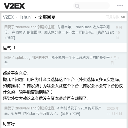
V2EX
lishunli
全部回复
回复总数
50
›
›
回复了 zhouyanliang 创建的主题
时隔半年， NocoBase 收入再次翻
6 月
›
15
倍。 在满屏 AI 的氛围中，跟大家分享一下不太一样的经历。 [感谢 V2EX
日
+ 抽奖]
运气+1
回复了 spielzeug 创建的主题
能不能有一个不以盈利为目的的外卖平
6 月 1
›
日
台
都苦平台久矣。
抛几个问题：用户为什么会选择这个平台（外卖选择又多又实惠吗，
如何推荐）？商家骑手为啥会入驻这个平台（商家会不会有平台协议
什么的，骑手能否赚到钱？）
感觉外卖大战这么久后没有资本很难再有规模了。
回复了 zhouyanliang 创建的主题
4 年前首发于 V2EX 的开源产
2025 年
›
11 月 4 日
品，如今有 17K star 和千万收入了。 [感谢 + 招聘]
厉害呀