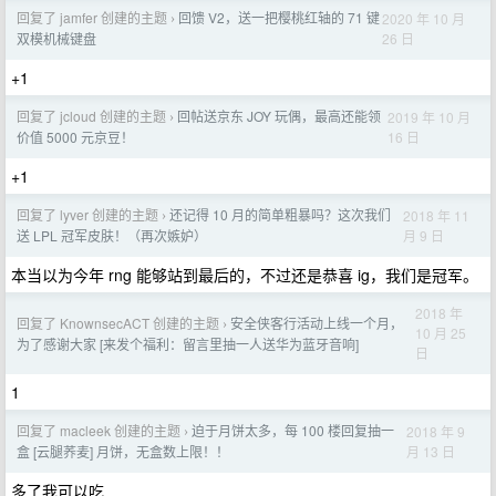
回复了 jamfer 创建的主题
回馈 V2，送一把樱桃红轴的 71 键
2020 年 10 月
›
26 日
双模机械键盘
+1
回复了 jcloud 创建的主题
回帖送京东 JOY 玩偶，最高还能领
2019 年 10 月
›
16 日
价值 5000 元京豆！
+1
回复了 lyver 创建的主题
还记得 10 月的简单粗暴吗？这次我们
2018 年 11
›
月 9 日
送 LPL 冠军皮肤！（再次嫉妒）
本当以为今年 rng 能够站到最后的，不过还是恭喜 ig，我们是冠军。
2018 年
回复了 KnownsecACT 创建的主题
安全侠客行活动上线一个月，
›
10 月 25
为了感谢大家 [来发个福利：留言里抽一人送华为蓝牙音响]
日
1
回复了 macleek 创建的主题
迫于月饼太多，每 100 楼回复抽一
2018 年 9
›
月 13 日
盒 [云腿荞麦] 月饼，无盒数上限！！
多了我可以吃