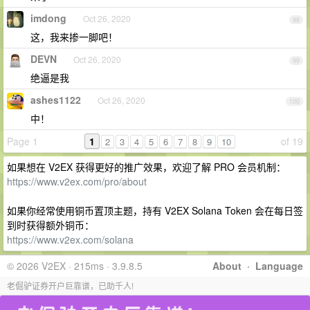
imdong
Oct 26, 2020
98
这，我来掺一脚吧！
DEVN
Oct 26, 2020
99
绝逼是我
ashes1122
Oct 26, 2020
100
中！
Page 1
1
of 19
2
3
4
5
6
7
8
9
10
如果想在 V2EX 获得更好的推广效果，欢迎了解 PRO 会员机制：
https://www.v2ex.com/pro/about
如果你经常使用铜币置顶主题，持有 V2EX Solana Token 会在每日签
到时获得额外铜币：
https://www.v2ex.com/solana
© 2026 V2EX · 215ms · 3.9.8.5
About
·
Language
老倔驴证券开户巨靠谱，已助千人!