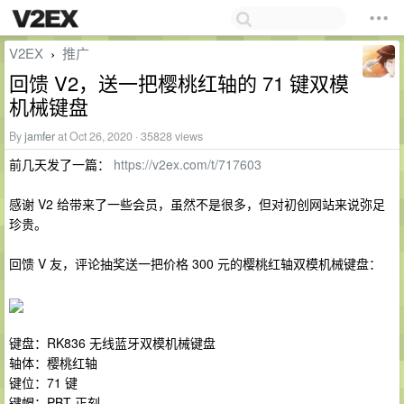
V2EX
推广
›
回馈 V2，送一把樱桃红轴的 71 键双模
机械键盘
By
jamfer
at Oct 26, 2020 · 35828 views
前几天发了一篇：
https://v2ex.com/t/717603
感谢 V2 给带来了一些会员，虽然不是很多，但对初创网站来说弥足
珍贵。
回馈 V 友，评论抽奖送一把价格 300 元的樱桃红轴双模机械键盘：
键盘：RK836 无线蓝牙双模机械键盘
轴体：樱桃红轴
键位：71 键
键帽：PBT 正刻