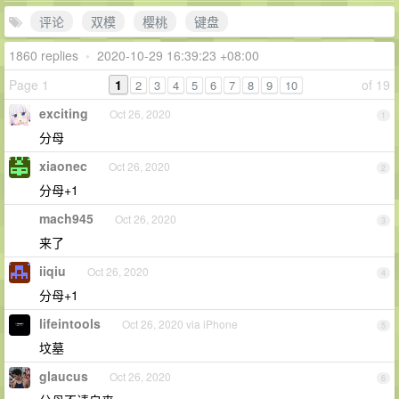
评论
双模
樱桃
键盘
1860 replies
•
2020-10-29 16:39:23 +08:00
Page 1
1
of 19
2
3
4
5
6
7
8
9
10
exciting
Oct 26, 2020
1
分母
xiaonec
Oct 26, 2020
2
分母+1
mach945
Oct 26, 2020
3
来了
iiqiu
Oct 26, 2020
4
分母+1
lifeintools
Oct 26, 2020 via iPhone
5
坟墓
glaucus
Oct 26, 2020
6