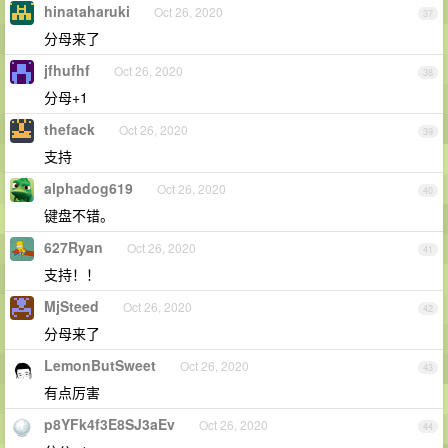
hinataharuki
Oct 26, 2020
37
分母来了
jfhufhf
Oct 26, 2020
38
分母+1
thefack
Oct 26, 2020
39
支持
alphadog619
Oct 26, 2020
40
键盘不错。
627Ryan
Oct 26, 2020
41
支持！！
MjSteed
Oct 26, 2020
42
分母来了
LemonButSweet
Oct 26, 2020
43
有点厉害
p8YFk4f3E8SJ3aEv
Oct 26, 2020
44