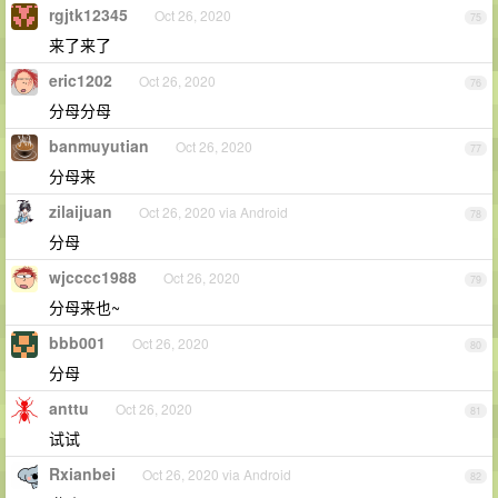
rgjtk12345
Oct 26, 2020
75
来了来了
eric1202
Oct 26, 2020
76
分母分母
banmuyutian
Oct 26, 2020
77
分母来
zilaijuan
Oct 26, 2020 via Android
78
分母
wjcccc1988
Oct 26, 2020
79
分母来也~
bbb001
Oct 26, 2020
80
分母
anttu
Oct 26, 2020
81
试试
Rxianbei
Oct 26, 2020 via Android
82