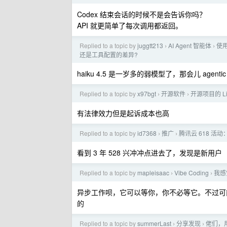
Codex 结束会话的时候不是会告诉你吗？
API 就更简单了每次调用都返回。
Replied to a topic by
juggtt213
AI Agent 智能体
使用
›
›
还是工具配置的差异?
haiku 4.5 是一岁多的弱模型了，那会儿 agen
Replied to a topic by
x97bgt
开源软件
开源项目的 L
›
›
有法律效力但是起诉成本也高
Replied to a topic by
id7368
推广
腾讯云 618 活动：
›
›
看到 3 年 528 兴冲冲点进去了，发现是新用户
Replied to a topic by
mapleisaac
Vibe Coding
我感
›
›
异步工作呗，它可以等你，你不必等它。不过可
的
Replied to a topic by
summerLast
分享发现
佬们，用
›
›