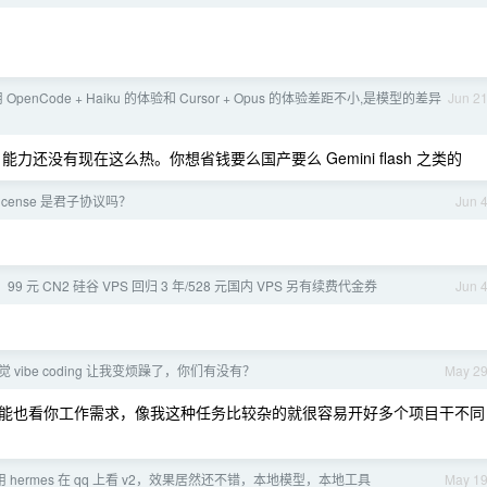
 OpenCode + Haiku 的体验和 Cursor + Opus 的体验差距不小,是模型的差异
Jun 2
tic 能力还没有现在这么热。你想省钱要么国产要么 Gemini flash 之类的
icense 是君子协议吗？
Jun 
 99 元 CN2 硅谷 VPS 回归 3 年/528 元国内 VPS 另有续费代金券
Jun 
觉 vibe coding 让我变烦躁了，你们有没有？
May 2
能也看你工作需求，像我这种任务比较杂的就很容易开好多个项目干不同
 hermes 在 qq 上看 v2，效果居然还不错，本地模型，本地工具
May 1