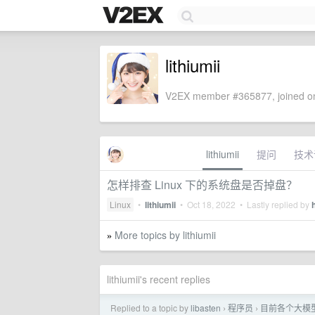
lithiumii
V2EX member #365877, joined on
lithiumii
提问
技术
怎样排查 Linux 下的系统盘是否掉盘？
Linux
•
lithiumii
•
Oct 18, 2022
• Lastly replied by
More topics by lithiumii
»
lithiumii's recent replies
Replied to a topic by
libasten
程序员
目前各个大模型
›
›