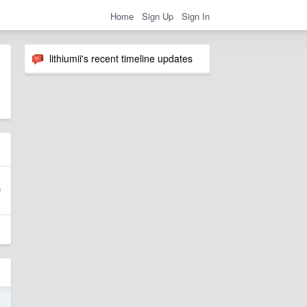
Home
Sign Up
Sign In
lithiumii's recent timeline updates
o