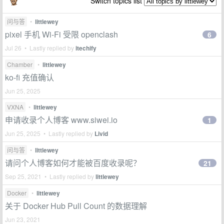
Switch topics list
问与答
•
littlewey
pixel 手机 Wi-Fi 受限 openclash
6
Jul 26 • Lastly replied by
itechify
Chamber
•
littlewey
ko-fi 充值确认
Jun 25, 2025
VXNA
•
littlewey
申请收录个人博客 www.siwei.io
1
Jun 25, 2025 • Lastly replied by
Livid
问与答
•
littlewey
请问个人博客如何才能被百度收录呢？
21
Sep 25, 2021 • Lastly replied by
littlewey
Docker
•
littlewey
关于 Docker Hub Pull Count 的数据理解
Jun 23, 2021