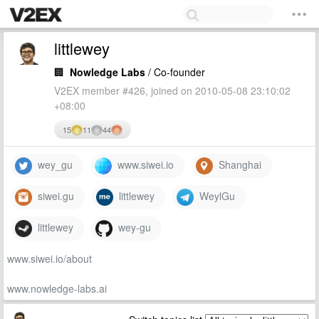
littlewey
🏢
Nowledge Labs
/ Co-founder
V2EX member #426, joined on 2010-05-08 23:10:02
+08:00
15
11
44
wey_gu
www.siwei.io
Shanghai
siwei.gu
littlewey
WeylGu
littlewey
wey-gu
www.siwei.io/about
www.nowledge-labs.ai