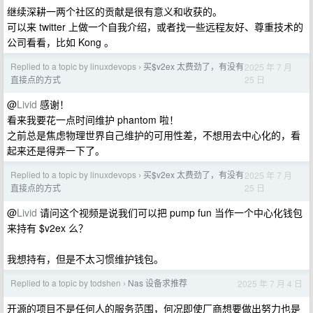
继续深耕一两个社区的贡献是很有意义和收获的。
可以来 twitter 上做一个自我介绍，或者找一些远程友好、尊重技术的
公司看看，比如 Kong 。
Replied to a topic by linuxdevops
买$v2ex 太费劲了，有没有
2025 年 7 月
›
25 日
直接点的方式
@
Livid
感谢！
看来我要花一点时间维护 phantom 啦！
之前总是焦虑物理世界自己维护的可用性差，不想用去中心化的，看
起来还是得弄一下了。
Replied to a topic by linuxdevops
买$v2ex 太费劲了，有没有
2025 年 7 月
›
25 日
直接点的方式
@
Livid
请问这个视频是说我们可以把 pump fun 当作一个中心化钱包
来持有 $v2ex 么？
我想持有，但是不太习惯维护钱包。
Replied to a topic by todshen
Nas 设备求推荐
2025 年 7 月 4 日
›
开源的项目不是任何人的服务范围，何况即使厂商想要做出努力也是