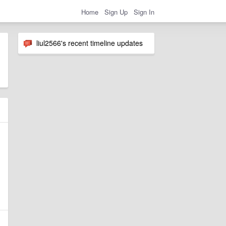
Home
Sign Up
Sign In
liul2566's recent timeline updates