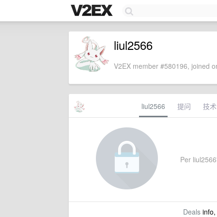
liul2566
V2EX member #580196, joined on
liul2566
提问
技术
Per liul2566'
Deals
info,