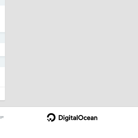
5
2
8
ge