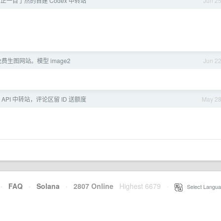
真正一目了然的自建 Codex 中转站
Jun 2
费生图网站。模型 image2
Jun 2
PI： API 中转站，评论区留 ID 送额度
May 2
·
FAQ
·
Solana
·
2807 Online
Highest 6679
·
Select Langua