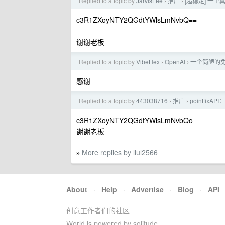
Replied to a topic by
JarvisLee
推广
[超稳定] 一个
›
›
c3R1ZXoyNTY2QGdtYWlsLmNvbQ==
谢谢老板
Replied to a topic by
VibeHex
OpenAI
一个简陋的免
›
›
感谢
Replied to a topic by
443038716
推广
pointfixA
›
›
c3R1ZXoyNTY2QGdtYWlsLmNvbQo=
谢谢老板
More replies by liul2566
»
About
·
Help
·
Advertise
·
Blog
·
API
创意工作者们的社区
World is powered by solitude