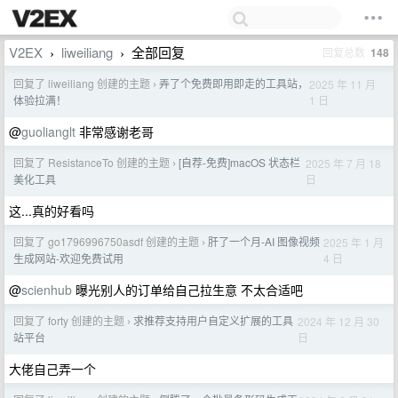
V2EX
liweiliang
全部回复
回复总数
148
›
›
回复了 liweiliang 创建的主题
弄了个免费即用即走的工具站，
2025 年 11 月
›
1 日
体验拉满！
@
guolianglt
非常感谢老哥
回复了 ResistanceTo 创建的主题
[自荐-免费]macOS 状态栏
2025 年 7 月 18
›
日
美化工具
这...真的好看吗
回复了 go1796996750asdf 创建的主题
肝了一个月-AI 图像视频
2025 年 1 月
›
4 日
生成网站-欢迎免费试用
@
scienhub
曝光别人的订单给自己拉生意 不太合适吧
回复了 forty 创建的主题
求推荐支持用户自定义扩展的工具
2024 年 12 月 30
›
日
站平台
大佬自己弄一个