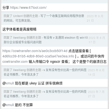
分享
https://www.67tool.com/
回复了 Unitent 创建的主题
写了一个收集互联网应用程序创意
2023 年 9 月
›
21 日
的网站，可互换友链。
这字体看着是真废眼睛
回复了 liweiliang 创建的主题
有没有 v 友遇到 electron 在 win10
2023 年 8 月
›
17 日
部分企业版或专业版闪退问题
https://cowtransfer.com/s/ae0c3ccb50f14d
点击链接查看 [
4d6fcc39-81b5-4db9-80e0-cca5a47ee3ea.info
] ，或访问奶牛快传
cowtransfer.com
输入传输口令 ngsvzr 查看； 这个是整个的崩溃日志
回复了 liweiliang 创建的主题
v 友有没有性价比高一些的代码签
2023 年 8 月
›
14 日
名证书推荐，今年涨太多了
@
xmuli
现在都是 ukey 认证 拼车很麻烦
回复了 liweiliang 创建的主题
v 友有没有性价比高一些的代码签
2023 年 7 月
›
27 日
名证书推荐，今年涨太多了
@
xmuli
是的 不划算