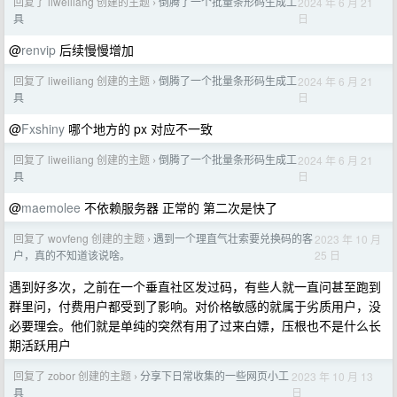
回复了 liweiliang 创建的主题
倒腾了一个批量条形码生成工
2024 年 6 月 21
›
日
具
@
renvip
后续慢慢增加
回复了 liweiliang 创建的主题
倒腾了一个批量条形码生成工
2024 年 6 月 21
›
日
具
@
Fxshiny
哪个地方的 px 对应不一致
回复了 liweiliang 创建的主题
倒腾了一个批量条形码生成工
2024 年 6 月 21
›
日
具
@
maemolee
不依赖服务器 正常的 第二次是快了
回复了 wovfeng 创建的主题
遇到一个理直气壮索要兑换码的客
2023 年 10 月
›
25 日
户，真的不知道该说啥。
遇到好多次，之前在一个垂直社区发过码，有些人就一直问甚至跑到
群里问，付费用户都受到了影响。对价格敏感的就属于劣质用户，没
必要理会。他们就是单纯的突然有用了过来白嫖，压根也不是什么长
期活跃用户
回复了 zobor 创建的主题
分享下日常收集的一些网页小工
2023 年 10 月 13
›
日
具