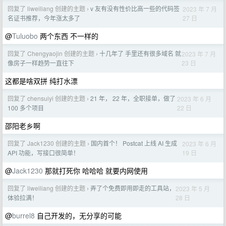
回复了 liweiliang 创建的主题
v 友有没有性价比高一些的代码签
2023 年 7 月
›
27 日
名证书推荐，今年涨太多了
@
Tuluobo
两个东西 不一样的
回复了 Chengyaojin 创建的主题
十几年了 手里还有很多域名 就
2023 年 7 月
›
23 日
像房子一样趋势一直往下
这都是啥双拼 纯打水漂
回复了 chensuiyi 创建的主题
21 年， 22 年，全职接单，做了
2023 年 6 月
›
22 日
100 多个项目
邵阳老乡啊
回复了 Jack1230 创建的主题
国内首个！ Postcat 上线 AI 生成
2023 年 6 月
›
19 日
API 功能，写接口很简单！
@
Jack1230
那就打死你 哈哈哈 就要内网使用
回复了 liweiliang 创建的主题
弄了个免费即用即走的工具站，
2023 年 5 月
›
28 日
体验拉满！
@
burrel8
自己开发的，无分享的可能