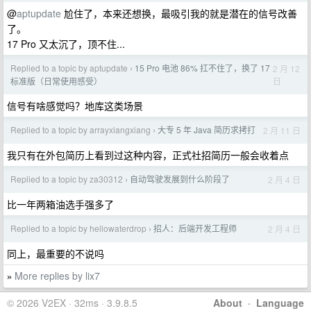
@
aptupdate
尬住了，本来还想换，最吸引我的就是潜在的信号改善
了。
17 Pro 又太沉了，顶不住...
Replied to a topic by aptupdate
15 Pro 电池 86% 扛不住了，换了 17
2 月 12
›
日
标准版（日常使用感受）
信号有啥感觉吗？地库这类场景
Replied to a topic by arrayxiangxiang
大专 5 年 Java 简历求拷打
2 月 11 日
›
我只有在外包简历上看到过这种内容，正式社招简历一般会收着点
Replied to a topic by za30312
自动驾驶发展到什么阶段了
2 月 4 日
›
比一年两箱油选手强多了
Replied to a topic by hellowaterdrop
招人：后端开发工程师
2 月 4 日
›
同上，最重要的不说吗
More replies by lix7
»
© 2026 V2EX · 32ms · 3.9.8.5
About
·
Language