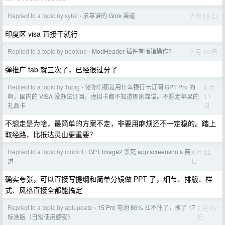
Replied to a topic by syh2
求靠谱的 Grok 渠道
7 月 13 日
›
印度区 visa 直接干就行
Replied to a topic by bootvue
ModHeader 插件有暗箱操作?
7 月 10 日
›
弹推广 tab 就三次了，已经很过分了
Replied to a topic by Tupig
佬你们都是用什么银行卡订阅 GPT Pro 的
6 月
›
11
啊，国内的 VISA 没办法订阅，虚拟卡都不知道哪家靠谱。不想走苹果的
日
礼品卡
不想走是为啥，最简单的方案不走，非要用麻烦还不一定稳的。踏上
取经路，比抵达灵山更重要？
Replied to a topic by mobinf
GPT Image2 杀死 app screenshots 赛
4 月 22
›
日
道
确实夸张，可以直接写提纲和简单分镜做 PPT 了，细节、排版、样
式、风格直接全都能搞定
Replied to a topic by aptupdate
15 Pro 电池 86% 扛不住了，换了 17
2 月 12
›
日
标准版（日常使用感受）