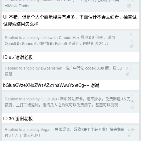
›
前
AiMovieFinder
UI 不错，但是个人个感觉楼层有点多，下面估计不会去细看，抽空试
试搜索结果怎么样
2
Replied to a topic by leikaiwei
Claude Max 号池 0.8 倍率 ，满血
›
天
Opus5.0 / Sonnet5 / GPT5.6 / Fable5 全系列，回帖即送 20 刀
前
ID 95 谢谢老板
Replied to a topic by aiwoshishen
推广中转站 codex 0.09 起，送 5u
2 天
›
前
速蹬
bGl6aGVzeXN0ZW1AZ21haWwuY29tCg== 谢谢
4
Replied to a topic by liuliuliuliu
新中转站开业，绝不掺水，免费赠送 15 刀
›
天
额度，主打二级返利，邀请几人之后就可以免费用了，甚至可以提现！
前
ID:30 谢谢老板
Replied to a topic by Vogan
独家渠道，超稳 GPT 中转开业！快来免费
4 天
›
前
领 21 刀 开业大礼包！