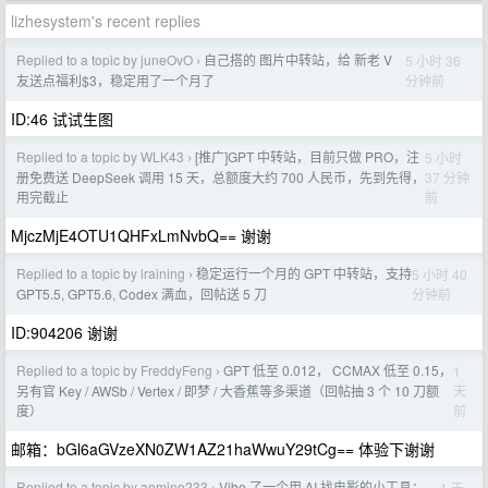
lizhesystem's recent replies
Replied to a topic by juneOvO
自己搭的 图片中转站，给 新老 V
5 小时 36
›
分钟前
友送点福利$3，稳定用了一个月了
ID:46 试试生图
Replied to a topic by WLK43
[推广]GPT 中转站，目前只做 PRO，注
5 小时
›
37 分钟
册免费送 DeepSeek 调用 15 天，总额度大约 700 人民币，先到先得，
前
用完截止
MjczMjE4OTU1QHFxLmNvbQ== 谢谢
Replied to a topic by lraining
稳定运行一个月的 GPT 中转站，支持
5 小时 40
›
分钟前
GPT5.5, GPT5.6, Codex 满血，回帖送 5 刀
ID:904206 谢谢
Replied to a topic by FreddyFeng
GPT 低至 0.012， CCMAX 低至 0.15，
1
›
天
另有官 Key / AWSb / Vertex / 即梦 / 大香蕉等多渠道（回帖抽 3 个 10 刀额
前
度）
邮箱：bGl6aGVzeXN0ZW1AZ21haWwuY29tCg== 体验下谢谢
Replied to a topic by aomino233
Vibe 了一个用 AI 找电影的小工具：
1 天