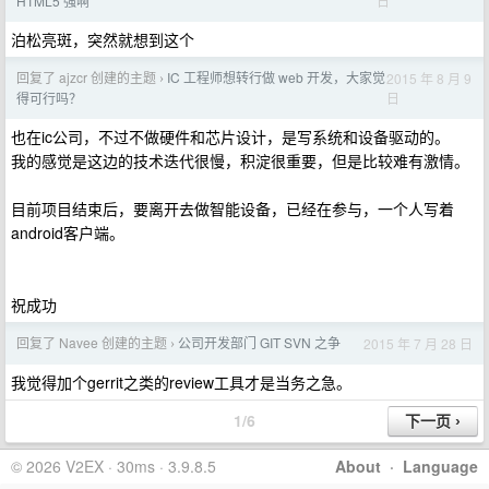
日
HTML5 强啊
泊松亮斑，突然就想到这个
回复了 ajzcr 创建的主题
IC 工程师想转行做 web 开发，大家觉
2015 年 8 月 9
›
日
得可行吗？
也在ic公司，不过不做硬件和芯片设计，是写系统和设备驱动的。
我的感觉是这边的技术迭代很慢，积淀很重要，但是比较难有激情。
目前项目结束后，要离开去做智能设备，已经在参与，一个人写着
android客户端。
祝成功
回复了 Navee 创建的主题
公司开发部门 GIT SVN 之争
2015 年 7 月 28 日
›
我觉得加个gerrit之类的review工具才是当务之急。
1/6
© 2026 V2EX · 30ms · 3.9.8.5
About
·
Language