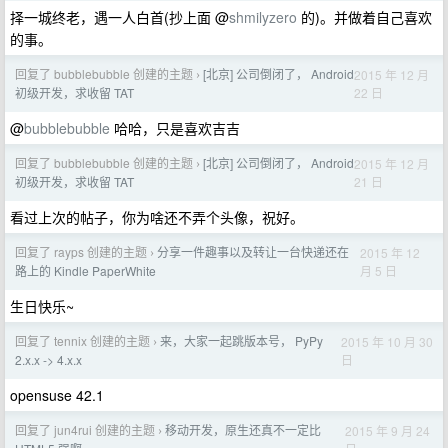
择一城终老，遇一人白首(抄上面 @
shmilyzero
的)。并做着自己喜欢
的事。
回复了 bubblebubble 创建的主题
[北京] 公司倒闭了， Android
2015 年 12 月
›
22 日
初级开发，求收留 TAT
@
bubblebubble
哈哈，只是喜欢吉吉
回复了 bubblebubble 创建的主题
[北京] 公司倒闭了， Android
2015 年 12 月
›
21 日
初级开发，求收留 TAT
看过上次的帖子，你为啥还不弄个头像，祝好。
回复了 rayps 创建的主题
分享一件趣事以及转让一台快递还在
2015 年 12
›
月 5 日
路上的 Kindle PaperWhite
生日快乐~
回复了 tennix 创建的主题
来，大家一起跳版本号， PyPy
2015 年 10 月 30
›
日
2.x.x -> 4.x.x
opensuse 42.1
回复了 jun4rui 创建的主题
移动开发，原生还真不一定比
2015 年 9 月 24
›