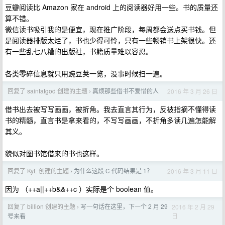
豆瓣阅读比 Amazon 家在 android 上的阅读器好用一些。书的质量还
算不错。
微信读书吸引我的是便宜，现在推广阶段，每周都会送点买书钱。但
是阅读器排版太烂了，书也少得可怜，只有一些畅销书上架很快。还
有一些乱七八糟的出版社，书籍质量难以容忍。
各类零碎信息就只用豌豆荚一览，没事时候扫一遍。
回复了 saintatgod 创建的主题
真烦那些借书不爱惜的人
2016 年 3 月 26 日
›
借书出去被写写画画，被折角。我去直言其行为，反被指摘不懂得读
书的精髓，直言书是拿来看的，不写写画画，不折角多读几遍怎能解
其义。
貌似对图书馆借来的书也这样。
回复了 KyL 创建的主题
为什么这段 C 代码结果是 1？
2016 年 3 月 11 日
›
因为 （++a||++b&&++c ）实际是个 boolean 值。
回复了 billion 创建的主题
写一句话在这里，下一个 2 月 29
2016 年 2 月 29
›
日
号来看