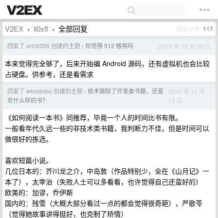
V2EX
ll0xff
全部回复
回复总数
117
›
›
回复了 eric6356 创建的主题
你觉得 512 够用吗
2016 年 10 月 29 日
›
本来觉得完全够了，后来开始编 Android 源码，还有虚拟机也会比较
占硬盘。供参考，还是看需求
回复了 whxiaobu 创建的主题
技术猿除了开发类书籍，还喜
2016 年 10 月
›
13 日
欢什么样的书？
《如何阅读一本书》同推荐，毕竟一个人的时间比书有限。
一般看年代久远一些的非技术类书籍，我判断力不佳，但是时间可以
做很好的拣选。
喜欢短篇小说。
几位日本的：芥川龙之介，中岛敦（作品特别少，全在《山月记》一
本了），太宰治（失败人士可以多看看，也许觉得自己还蛮好的）
欧美的：加谬，乔伊斯
国内的：残雪（大概大部分看过一点的都会觉得很奇葩），严歌苓
（觉得她故事讲得挺好，也克制了矫情）