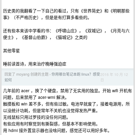
历史类的我翻看了一下自己的看过，只有《世界简史》和《明朝那些
事》（不严格历史），但是是有打算多看些的。
还有些本来该中学看的书：《呼啸山庄》，《双城记》，《月亮与六
便士》，《基督山伯爵》，《猫城记》之类的
其他零星
睡前读首诗，用来治疗晚睡强迫症
回复了 moyang 创建的主题
你用哪台笔记本跑 linux？感受
2016 年 10 月 12
›
日
如何
几年前的 acer ，换了个硬盘，禁用了无实用的独显。开始 wifi 开机有
问题，后来禁用了 acer-wmi 解决。
触摸板和 win 差不多，但有些过敏。电池早就废了，接着电源用，所
以没统计功耗，但是常年不关机也没觉得发热严重。
无线鼠标只用过罗技的没任何问题。
有些应用有时察觉到有撕裂感，但基本不影响使用。
用 hdmi 接外置显示器也没啥问题，感觉还可以用好多年。