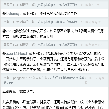
回复了 ll0xff 创建的主题
[求职][北京]1.5 年嵌入式转其他
2016 年 10 月 9 日
›
@
icetomoyo
感谢回复，不过已经找到心仪的工作
回复了 ll0xff 创建的主题
[求职][北京]1.5 年嵌入式转其他
2016 年 9 月 23 日
›
@
zeo
抱歉没做过上位机开发，如果您不介意缺少经验可以留个联系
方式，我把建立发给您，然后聊聊
回复了 ll0xff 创建的主题
[求职][北京]1.5 年嵌入式转其他
2016 年 9 月 22 日
›
@
qwer1234asdf
感谢回复，我辞职时候几位老大也是这么劝我的。
一开始从头至尾参加了一个项目开发，还挺有意思和收获的。后来公
司的策略比较奇怪，没有新鲜的事情做，一些老工程师又抱着陈年旧
代码不放。呆着着实无趣，也害怕几年以后自己也成那样。
回复了 pengbo37877 创建的主题
V 友们平时都用什么阅读类
2016 年 4 月 9
›
日
的 APP
豆瓣阅读，微信读书。
其实多看的书质量最高，排版好，还可以转成繁体中文（个人看繁体
会舒服很多）看。但是被 mi 收购了和 mi 家各种挂钩，就不再用了。