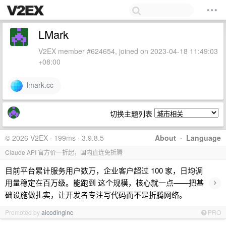
LMark
V2EX member #624654, joined on 2023-04-18 11:49:03
+08:00
lmark.cc
切换主题列表
© 2026 V2EX · 199ms · 3.9.8.5
About
·
Language
Claude API 官方价一折起，国内直连免折腾
目前平台累计服务用户数万，企业客户超过 100 家，日均调
›
用量稳定在百万级。能跑到 这个规模，核心就一点——把基
础设施做扎实，让开发者专注写代码而不是折腾网络。
Promoted by
aicodinginc
PRO