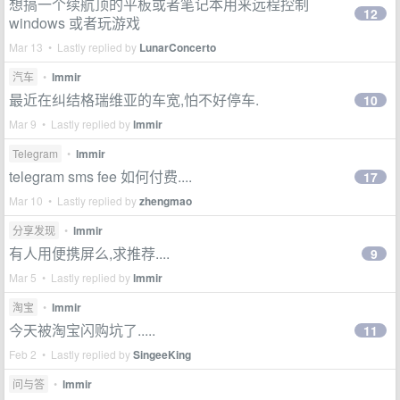
想搞一个续航顶的平板或者笔记本用来远程控制
12
windows 或者玩游戏
Mar 13 • Lastly replied by
LunarConcerto
汽车
•
lmmir
最近在纠结格瑞维亚的车宽,怕不好停车.
10
Mar 9 • Lastly replied by
lmmir
Telegram
•
lmmir
telegram sms fee 如何付费....
17
Mar 10 • Lastly replied by
zhengmao
分享发现
•
lmmir
有人用便携屏么,求推荐....
9
Mar 5 • Lastly replied by
lmmir
淘宝
•
lmmir
今天被淘宝闪购坑了.....
11
Feb 2 • Lastly replied by
SingeeKing
问与答
•
lmmir