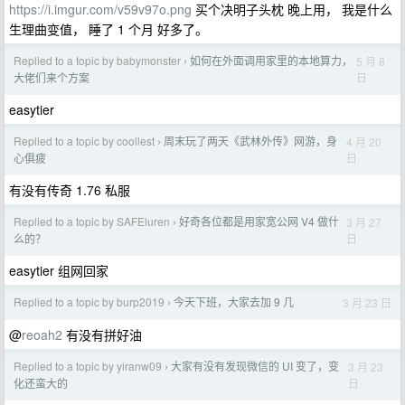
https://i.imgur.com/v59v97o.png
买个决明子头枕 晚上用， 我是什么
生理曲变值， 睡了 1 个月 好多了。
Replied to a topic by babymonster
如何在外面调用家里的本地算力，
5 月 8
›
日
大佬们来个方案
easytier
Replied to a topic by coollest
周末玩了两天《武林外传》网游，身
4 月 20
›
日
心俱疲
有没有传奇 1.76 私服
Replied to a topic by SAFEluren
好奇各位都是用家宽公网 V4 做什
3 月 27
›
日
么的？
easytier 组网回家
Replied to a topic by burp2019
今天下班，大家去加 9 几
3 月 23 日
›
@
reoah2
有没有拼好油
Replied to a topic by yiranw09
大家有没有发现微信的 UI 变了，变
3 月 23
›
日
化还蛮大的