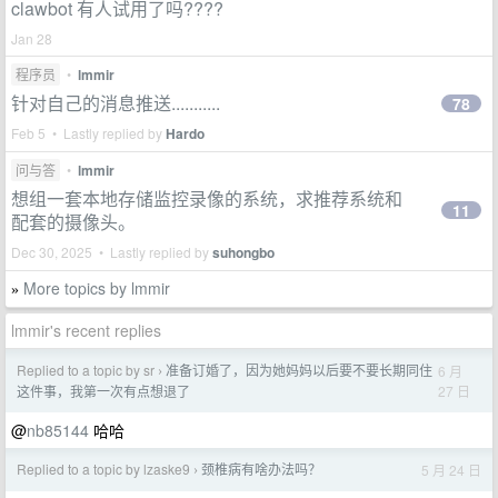
clawbot 有人试用了吗????
Jan 28
程序员
•
lmmir
针对自己的消息推送...........
78
Feb 5 • Lastly replied by
Hardo
问与答
•
lmmir
想组一套本地存储监控录像的系统，求推荐系统和
11
配套的摄像头。
Dec 30, 2025 • Lastly replied by
suhongbo
More topics by lmmir
»
lmmir's recent replies
Replied to a topic by sr
准备订婚了，因为她妈妈以后要不要长期同住
6 月
›
27 日
这件事，我第一次有点想退了
@
nb85144
哈哈
Replied to a topic by lzaske9
颈椎病有啥办法吗？
5 月 24 日
›