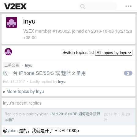
lnyu
V2EX member #195002, joined on 2016-10-08 13:21:28
+08:00
Switch topics list
二手交易
•
lnyu
收一台 iPhone SE/5S/5 或 魅蓝 2 备用
3
Feb 18, 2017 • Lastly replied by
lnyu
More topics by lnyu
»
lnyu's recent replies
Replied to a topic by ybian
Mid 2012 rMBP 如何选外接显
2017 年 1 月 20
›
日
示器？
@
ybian
是的，我就是开了 HiDPI 1080p