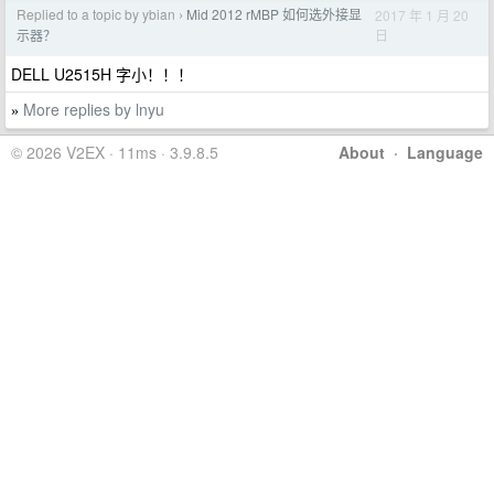
Replied to a topic by ybian
Mid 2012 rMBP 如何选外接显
2017 年 1 月 20
›
日
示器？
DELL U2515H 字小！！！
More replies by lnyu
»
© 2026 V2EX · 11ms · 3.9.8.5
About
·
Language