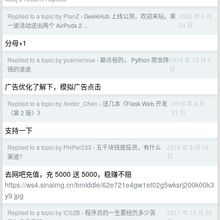
Replied to a topic by PlanZ
GeekHub 上线公测，欢迎来玩。第
2020 年 4 月
›
24 日
一波活动送出两个 AirPods 2 ...
分母+1
Replied to a topic by yuanrenxue
聊点俗的， Python 爬虫挣
2018 年 12 月 4
›
日
钱的道道
广告优化了解下，模拟广告点击
Replied to a topic by Andor_Chen
送几本《Flask Web 开发
2018 年 8 月
›
31 日
（第 2 版）》
支持一下
Replied to a topic by PHPer233
五千块钱做投资，有什么
2018 年 8 月 19
›
日
渠道？
去网吧充值，充 5000 送 5000，稳赚不赔
https://ws4.sinaimg.cn/bmiddle/62e721e4gw1et02g5wksrj200k00k3
y9.jpg
Replied to a topic by IC0ZB
程序员的一生要经历多少苦
2017 年 12 月 25
›