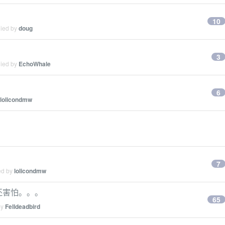
10
lied by
doug
3
lied by
EchoWhale
6
lolicondmw
7
ed by
lolicondmw
还害怕。。。
65
by
Felldeadbird