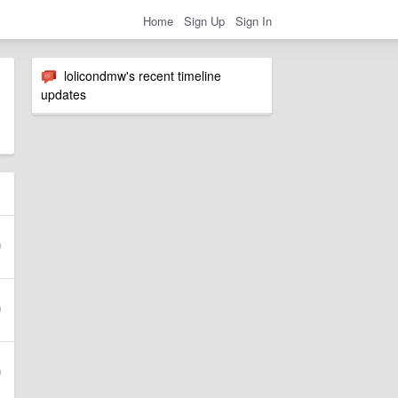
Home
Sign Up
Sign In
lolicondmw's recent timeline
updates