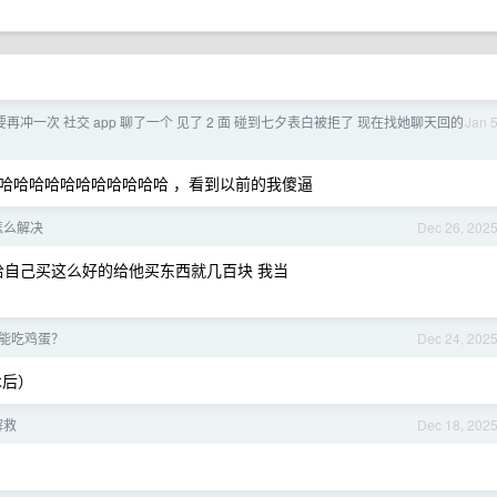
不要再冲一次 社交 app 聊了一个 见了 2 面 碰到七夕表白被拒了 现在找她聊天回的
Jan 
哈哈哈哈哈哈哈哈哈哈哈 ，看到以前的我傻逼
怎么解决
Dec 26, 202
说你给自己买这么好的给他买东西就几百块 我当
能吃鸡蛋？
Dec 24, 202
术后）
解救
Dec 18, 202