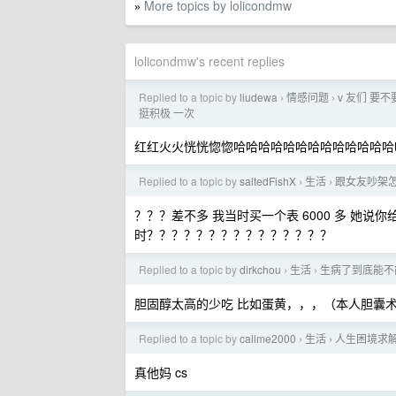
More topics by lolicondmw
»
lolicondmw's recent replies
Replied to a topic by
liudewa
情感问题
v 友们 要
›
›
挺积极 一次
红红火火恍恍惚惚哈哈哈哈哈哈哈哈哈哈哈哈哈
Replied to a topic by
saltedFishX
生活
跟女友吵架
›
›
？？？差不多 我当时买一个表 6000 多 她
时？？？？？？？？？？？？？？？
Replied to a topic by
dirkchou
生活
生病了到底能不
›
›
胆固醇太高的少吃 比如蛋黄，，，（本人胆囊
Replied to a topic by
callme2000
生活
人生困境求
›
›
真他妈 cs