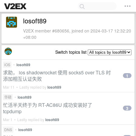
losoft89
V2EX member #680656, joined on 2024-03-17 12:32:20
+08:00
Switch topics list
iOS
•
losoft89
求助， ios shadowrocket 使用 socks5 over TLS 时
1
添加相互认证失败
Mar 11 • Lastly replied by
losoft89
华硕
•
losoft89
忙活半天终于为 RT-AC86U 成功安装好了
3
tcpdump
Mar 1 • Lastly replied by
losoft89
DNS
•
losoft89