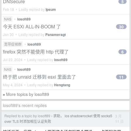
DNSecure
5
Feb 18 • Lastly replied by
Ipsum
NAS
•
losoft89
今天 ESXi ALL-IN-BOOM 了
30
Jan 30 • Lastly replied by
Panameragt
宽带症候群
•
losoft89
firefox 突然不能使用 http 代理了
6
Jul 23, 2024 • Lastly replied by
losoft89
NAS
•
losoft89
终于把 unraid 迁移到 esxi 里面去了
11
May 4, 2024 • Lastly replied by
Hengtang
More topics by losoft89
»
losoft89's recent replies
Replied to a topic by losoft89
求助， ios shadowrocket 使用 socks5
3 月
›
11 日
over TLS 时添加相互认证失败