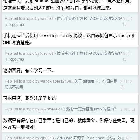
忙活半天，发现 stunnel 里面这个证书就是个摆设，一点不起作用。
这就意味着只要别人知道你的 ip 和端口，都可以连进来。
Replied to a topic by losoft89
忙活半天终于为 RT-AC86U 成功安装好
3 月 2
›
日
了 tcpdump
手机连 wifi 后使用 vless+tcp+reality 协议，路由器抓包显示 vps ip 和
SNI 清清楚楚。
Replied to a topic by losoft89
忙活半天终于为 RT-AC86U 成功安装好
3 月 1
›
日
了 tcpdump
谢谢回复，有空学习一下。
Replied to a topic by wangxiaoer12138
关于 giffgaff 卡，在国内到
2 月 13
›
日
底能不能用
可以用啊，我刚注册了 b 站
Replied to a topic by 287854442
说说你一定要搭建 NAS 的理由？
2 月 3 日
›
数据只有保存在自己手里才是自己的，就像黄金，你保存在美国，现
在连看一眼都难。
Replied to a topic by cjh0613
AdGuard 开源了 TrustTunnel 协议，效
2 月 1
›