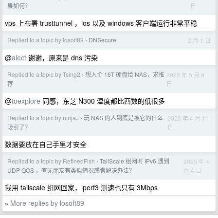
日
果如何？
vps 上布署 trusttunnel ，ios 以及 windows 客户端运行非常平稳
Replied to a topic by losoft89
DNSecure
2 月 1 日
›
@
alect
谢谢，原来是 dns 污染
Replied to a topic by Tsing2
想入个 16T 硬盘给 NAS，求推
2025 年 5 月 9
›
日
荐
@
toexplore
同感，东芝 N300 温度都比西数的低很多
Replied to a topic by ninjaJ
玩 NAS 的人到底是被它的什么
2025 年 4 月 11
›
日
吸引了？
数据要放在自己手里才安全
Replied to a topic by RefinedFish
TailScale 组网时 IPv6 遇到
2025 年 4
›
月 4 日
UDP QOS ，有无朋友有类似情况或者解决办法？
我用 tailscale 组网回家，iperf3 测速也只有 3Mbps
More replies by losoft89
»