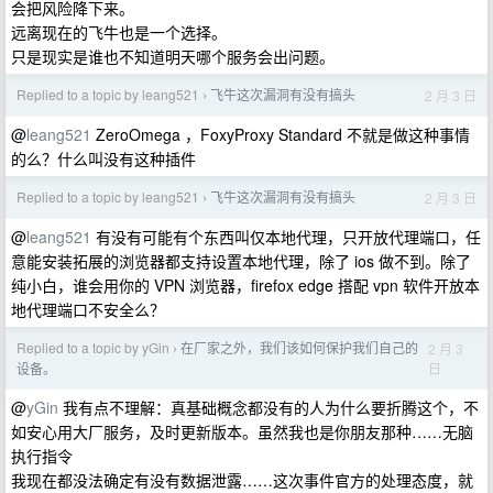
会把风险降下来。
远离现在的飞牛也是一个选择。
只是现实是谁也不知道明天哪个服务会出问题。
Replied to a topic by leang521
飞牛这次漏洞有没有搞头
2 月 3 日
›
@
leang521
ZeroOmega ，FoxyProxy Standard 不就是做这种事情
的么？什么叫没有这种插件
Replied to a topic by leang521
飞牛这次漏洞有没有搞头
2 月 3 日
›
@
leang521
有没有可能有个东西叫仅本地代理，只开放代理端口，任
意能安装拓展的浏览器都支持设置本地代理，除了 ios 做不到。除了
纯小白，谁会用你的 VPN 浏览器，firefox edge 搭配 vpn 软件开放本
地代理端口不安全么？
Replied to a topic by yGin
在厂家之外，我们该如何保护我们自己的
2 月 3
›
日
设备。
@
yGin
我有点不理解：真基础概念都没有的人为什么要折腾这个，不
如安心用大厂服务，及时更新版本。虽然我也是你朋友那种……无脑
执行指令
我现在都没法确定有没有数据泄露……这次事件官方的处理态度，就