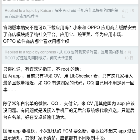
Replied to a topic by Kaisar
海外 Android 手机有什么好用的国内第
4 月 15
›
日
三方应用市场推荐吗
官网版本酷安不是可以下载应用吗？小米和 OPPO 应用商店版酷安去
了商店模块成了纯社交平台。应用宝、豌豆荚、华为应用市场、
OPPO 软件商店哪个喜欢用哪个呗
Replied to a topic by conpress
从 IOS 想转到安卓阵营，是用国内系统
4 月
›
13 日
ROOT 好还是刷国际版好，问问大伙意见
只谈推送，有误欢迎指正，不 root 的话：
国内 app ，目前只有华米 OV：用 LibChecker 看，只有这几家接入
最多且数量接近，如 QQ 有这四家的代码，QQ 自己用不用是另一回
事……
除了常年白名单的微信、QQ 、支付宝，米 OV 用其他国内 app 应该
没问题。有问题就是没接入手机厂的无后台系统级代收推送，只能后
台白名单，好在安卓普遍电池大。
国际 app 要推送，小米默认的 FCM 要么断，要么拉不起来 app 没法
显示通知，其他厂家不清楚，应该都有不同限制手段。