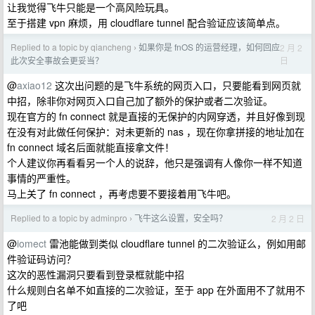
让我觉得飞牛只能是一个高风险玩具。
至于搭建 vpn 麻烦，用 cloudflare tunnel 配合验证应该简单点。
Replied to a topic by qiancheng
如果你是 fnOS 的运营经理，如何回应
2 月 2
›
日
此次安全事故会更妥当？
@
axiao12
这次出问题的是飞牛系统的网页入口，只要能看到网页就
中招，除非你对网页入口自己加了额外的保护或者二次验证。
现在官方的 fn connect 就是直接的无保护的内网穿透，并且好像到现
在没有对此做任何保护：对未更新的 nas ，现在你拿拼接的地址加在
fn connect 域名后面就能直接拿文件！
个人建议你再看看另一个人的说辞，他只是强调有人像你一样不知道
事情的严重性。
马上关了 fn connect ，再考虑要不要接着用飞牛吧。
Replied to a topic by adminpro
飞牛这么设置，安全吗？
2 月 2 日
›
@
iomect
雷池能做到类似 cloudflare tunnel 的二次验证么，例如用邮
件验证码访问？
这次的恶性漏洞只要看到登录框就能中招
什么规则白名单不如直接的二次验证，至于 app 在外面用不了就用不
了吧