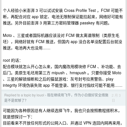
个人经验小米澎湃 3 可以试试安装 Cross Profile Test ，FCM 可能不
断，再配合对应 app 锁定、电池无限制保证能拉起来，网络好可能有
推送。另外目前澎湃 3 用第三方密码管理器 passkey 有问题。
Moto 、三星或者国际机器应该没对 FCM 做太离谱限制（类原生毛
坯），网络好就有 FCM 推送，但国内 app 没白名单没配置后台就没
推送，电池再大也没用……
root 的话：
配合模块就怎么开心怎么来，国内魔改用模块修 FCM 、补功能、去
后门。类原生毛坯用第三方 mipush 、hmspush 。只要你接受 Moto
、三星的解锁熔断和之后的猫鼠游戏：灰号封号拉黑警告、play
integrity 环境伪装失效 app 不能登录、银行支付指纹可能不能用……
Replied to a topic by louol
现在继续用飞牛，作为小白做好安全措施
2 月 3
›
日
是不是就够了？
可能因为各种原因总有人继续选择飞牛，我也只会按照教程搭积木，
就是想探讨一下：
目前看来不开放任何形式的公网入口、并通过 VPN 连回内网再来用，