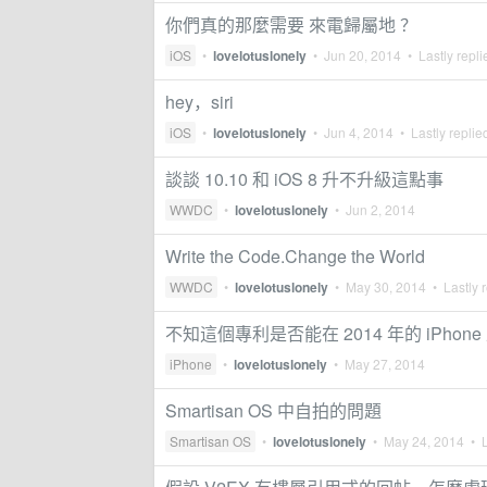
你們真的那麼需要 來電歸屬地 ？
iOS
•
lovelotuslonely
•
Jun 20, 2014
• Lastly repl
hey，siri
iOS
•
lovelotuslonely
•
Jun 4, 2014
• Lastly replie
談談 10.10 和 iOS 8 升不升級這點事
WWDC
•
lovelotuslonely
•
Jun 2, 2014
Write the Code.Change the World
WWDC
•
lovelotuslonely
•
May 30, 2014
• Lastly 
不知這個專利是否能在 2014 年的 iPhone
iPhone
•
lovelotuslonely
•
May 27, 2014
Smartisan OS 中自拍的問題
Smartisan OS
•
lovelotuslonely
•
May 24, 2014
• L