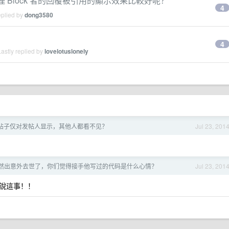
理 Block 者的回覆被引用的顯示效果比較好呢？
4
eplied by
dong3580
4
astly replied by
lovelotuslonely
帖子仅对发帖人显示，其他人都看不见？
Jul 23, 201
然出意外去世了，你们觉得接手他写过的代码是什么心情？
Jul 23, 201
說這事！！