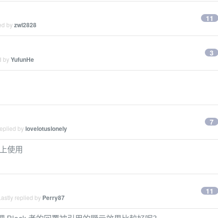
11
ied by
zwl2828
3
d by
YufunHe
7
replied by
lovelotuslonely
 上使用
11
astly replied by
Perry87