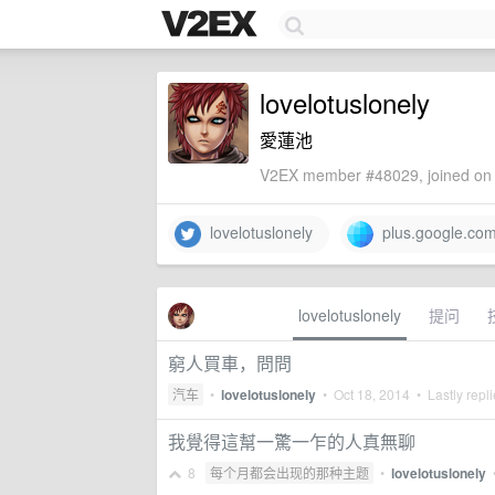
lovelotuslonely
愛蓮池
V2EX member #48029, joined on 
lovelotuslonely
plus.google.co
lovelotuslonely
提问
窮人買車，問問
汽车
•
lovelotuslonely
•
Oct 18, 2014
• Lastly repl
我覺得這幫一驚一乍的人真無聊
8
每个月都会出现的那种主题
•
lovelotuslonely