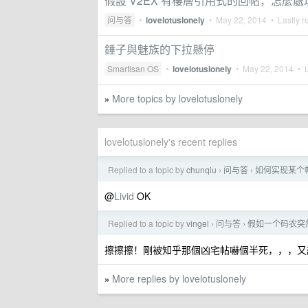
假設 V2EX 有樓層引用式的回帖，怎麼處
问与答
•
lovelotuslonely
•
May 22, 2014
• Lastly r
錘子與魅族的下拉懸停
Smartisan OS
•
lovelotuslonely
•
May 22, 2014
• L
More topics by lovelotuslonely
»
lovelotuslonely's recent replies
Replied to a topic by
chunqiu
问与答
如何实现某个
›
›
@
Livid
OK
Replied to a topic by
vingel
问与答
假如一个码农突
›
›
擦擦擦！剛被知乎那個凶宅帖嚇個半死，，，又
More replies by lovelotuslonely
»