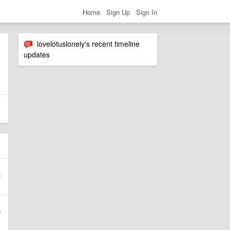
Home
Sign Up
Sign In
lovelotuslonely's recent timeline
updates