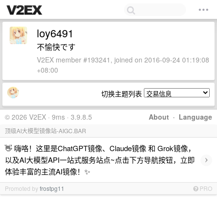
loy6491
不愉快です
V2EX member #193241, joined on 2016-09-24 01:19:08
+08:00
切换主题列表
© 2026 V2EX · 9ms · 3.9.8.5
About
·
Language
顶级AI大模型镜像站-AIGC.BAR
👋 嗨咯！这里是ChatGPT镜像、Claude镜像 和 Grok镜像，
›
以及AI大模型API一站式服务站点~点击下方导航按钮，立即
体验丰富的主流AI镜像！✨
Promoted by
frostpg11
PRO