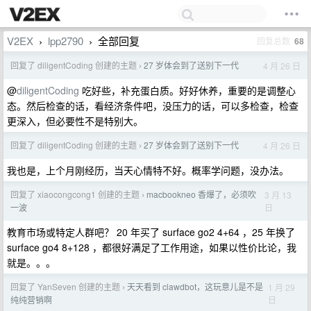
V2EX
lpp2790
全部回复
回复总数
68
›
›
回复了 diligentCoding 创建的主题
27 岁体会到了送别下一代
4 月 26 日
›
@
diligentCoding
吃好些，补充蛋白质。好好休养，重要的是调整心
态。然后检查的话，看经济条件吧，没压力的话，可以多检查，检查
更深入，但必要性不是特别大。
回复了 diligentCoding 创建的主题
27 岁体会到了送别下一代
4 月 26 日
›
我也是，上个月刚经历，当天心情特不好。概率学问题，没办法。
回复了 xiaocongcong1 创建的主题
macbookneo 香爆了，必须吹
3 月 13
›
日
一波
教育市场或特定人群吧？ 20 年买了 surface go2 4+64 ，25 年换了
surface go4 8+128 ，都很好满足了工作用途，如果以性价比论，我
就是。。。
回复了 YanSeven 创建的主题
天天看到 clawdbot，这玩意儿是不是
1 月 29
›
日
纯纯营销啊