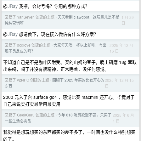
@
JRay
我擦，会封号吗？你用的哪种方式？
回复了 YanSeven 创建的主题
天天看到 clawdbot，这玩意儿是不是
1 月 29
›
日
纯纯营销啊
@
JRay
想请教下，现在接入微信有什么好方案？
回复了 dcdlove 创建的主题
大家每天喝一杯以上咖啡，有出
2025 年 12 月
›
16 日
现不良反应的吗？
不知道自己是不是咖啡因耐受。买的山姆的豆子，晚上研磨 18g 萃取
出来喝，喝了并没有很精神，正常睡着，没任何感觉。
回复了 v2NPC 创建的主题
回顾下 2025 年买的比较开心的
2025 年 12 月 15
›
日
东西
2000 元入了台 surface go4 ，感觉比买 macmini 还开心。毕竟对于
自己来说实打实最常用最实用
回复了 GeekGuru 创建的主题
今年 618 消费欲望不强，只买了
2025 年 6 月
›
1 日
一些生活必需品
我觉得是想玩想买的东西都买的差不多了，一时间也没什么特别想买
的了。