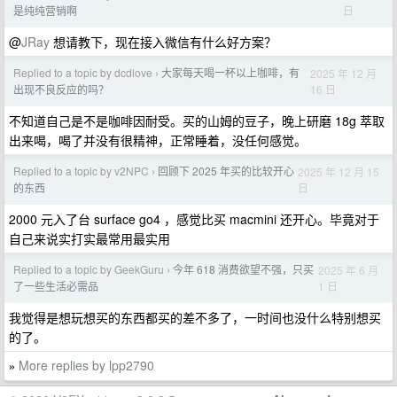
日
是纯纯营销啊
@
JRay
想请教下，现在接入微信有什么好方案？
Replied to a topic by dcdlove
大家每天喝一杯以上咖啡，有
2025 年 12 月
›
16 日
出现不良反应的吗？
不知道自己是不是咖啡因耐受。买的山姆的豆子，晚上研磨 18g 萃取
出来喝，喝了并没有很精神，正常睡着，没任何感觉。
Replied to a topic by v2NPC
回顾下 2025 年买的比较开心
2025 年 12 月 15
›
日
的东西
2000 元入了台 surface go4 ，感觉比买 macmini 还开心。毕竟对于
自己来说实打实最常用最实用
Replied to a topic by GeekGuru
今年 618 消费欲望不强，只买
2025 年 6 月
›
1 日
了一些生活必需品
我觉得是想玩想买的东西都买的差不多了，一时间也没什么特别想买
的了。
More replies by lpp2790
»