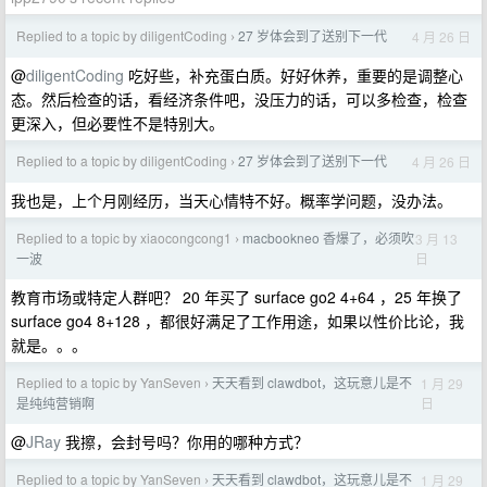
Replied to a topic by diligentCoding
27 岁体会到了送别下一代
4 月 26 日
›
@
diligentCoding
吃好些，补充蛋白质。好好休养，重要的是调整心
态。然后检查的话，看经济条件吧，没压力的话，可以多检查，检查
更深入，但必要性不是特别大。
Replied to a topic by diligentCoding
27 岁体会到了送别下一代
4 月 26 日
›
我也是，上个月刚经历，当天心情特不好。概率学问题，没办法。
Replied to a topic by xiaocongcong1
macbookneo 香爆了，必须吹
3 月 13
›
日
一波
教育市场或特定人群吧？ 20 年买了 surface go2 4+64 ，25 年换了
surface go4 8+128 ，都很好满足了工作用途，如果以性价比论，我
就是。。。
Replied to a topic by YanSeven
天天看到 clawdbot，这玩意儿是不
1 月 29
›
日
是纯纯营销啊
@
JRay
我擦，会封号吗？你用的哪种方式？
Replied to a topic by YanSeven
天天看到 clawdbot，这玩意儿是不
1 月 29
›