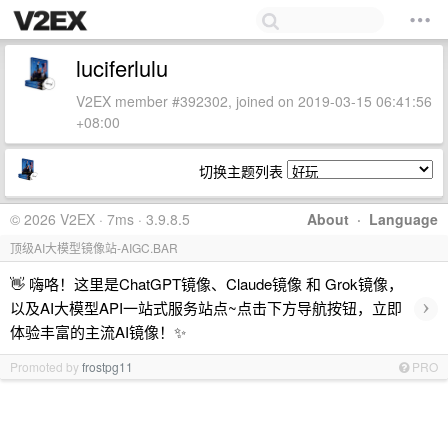
luciferlulu
V2EX member #392302, joined on 2019-03-15 06:41:56
+08:00
切换主题列表
© 2026 V2EX · 7ms · 3.9.8.5
About
·
Language
顶级AI大模型镜像站-AIGC.BAR
👋 嗨咯！这里是ChatGPT镜像、Claude镜像 和 Grok镜像，
›
以及AI大模型API一站式服务站点~点击下方导航按钮，立即
体验丰富的主流AI镜像！✨
Promoted by
frostpg11
PRO