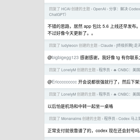
回复了
HCAI
创建的主题
OpenAI
分享：解决 Codex 
›
›
ChatGPT）
不错的思路，居然 app 包比 5.6 上线还早发布
不过好像今天更新了。。
回复了
ludyleocn
创建的主题
Claude
[终极折腾] 走
›
›
@
bigbigegg123
感谢感谢，我好像 tg 有你
回复了
LonelyM
创建的主题
程序员
🔥 CNBC：美
›
›
@
Ericcccccccc
开会说都很强就行了，然后下架
回复了
LonelyM
创建的主题
程序员
🔥 CNBC：美
›
›
以后怕是机场和中转一起坐一桌咯
回复了
Monanalms
创建的主题
程序员
Codex 
›
›
正常支付就很靠谱了的，codex 现在还会封号吗