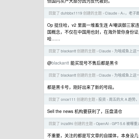
但国内灰产大部分因为反代被封。
回复了
duhbbx1119
创建的主题
Claude
A÷，老子
›
›
Op 挺住哈，v2 里面一堆畜生连 A/嘲讽御三家违
国概念，不仅在中国用也封，在海外管你身份证
哈……
回复了
blackantt
创建的主题
Claude
为啥咸鱼上这一两
›
›
@
blackantt
能买现号不售后都是黑卡
回复了
blackantt
创建的主题
Claude
为啥咸鱼上这一两
›
›
都是黑卡号，刚好出来了新的号段。
回复了
once111
创建的主题
投资
周五的大 A 趋势
›
›
Sell the news 机构要获利了，压盘清仓
回复了
inza9hi
创建的主题
OpenAI
GPT-5.6 被曝
›
›
不重要，关注的都是写文章的自媒体，本身没几个靠