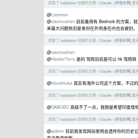
回复了
ludyleocn
创建的主题
Claude
[终极折腾] 走
›
›
@
Leeeeex
@
xiaomushen
目前备用有 Bedrock 的方案
来最大问题依旧是身份在外肉身在内也会被封。
回复了
ludyleocn
创建的主题
Claude
[终极折腾] 走
›
›
@
xiaomushen
@
HackerTerry
是的 驾照目前是可以 hk 驾照转
回复了
ludyleocn
创建的主题
Claude
[终极折腾] 走
›
›
@
kloudmuka
其实有海外公司这个方案，不过的
回复了
ludyleocn
创建的主题
Claude
[终极折腾] 走
›
›
@
DABOBO
高级不了一点，我倒是希望印度塔
回复了
ludyleocn
创建的主题
Claude
[终极折腾] 走
›
›
@
aokirin
目前我发现网站使用会透传你的历史记
首次登录判断。