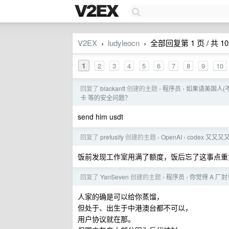
V2EX
ludyleocn
全部回复第 1 页 / 共 10
›
›
1
2
3
4
5
6
7
8
9
10
回复了
blackantt
创建的主题
程序员
如果请美国人(不
›
›
卡 等的安全问题？
send him usdt
回复了
prefusify
创建的主题
OpenAI
codex 又又
›
›
饭前发现工作室用满了额度，饭后忘了这事点重
回复了
YanSeven
创建的主题
程序员
你觉得 A 厂
›
›
人家的确是可以给你蒸馏，
但处于、出生于中港澳台都不可以，
用户协议就在那。