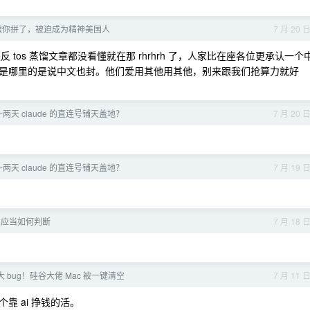
跟你拼了，被迫成为精神美国人
7 月 20 
反 tos 蒸馏文章都没看懂就在那 rhrhrh 了，人家比在座各位更承认一个
是哪里的是说中文也封。他们爱用其他用其他，别来跟我们抢算力就好
天 claude 的直连号铺天盖地？
7 月 20 
天 claude 的直连号铺天盖地？
7 月 19 
，应当如何判断
7 月 18 
重大 bug！硅谷大佬 Mac 被一键清空
7 月 11 
 ai 挣钱的活。