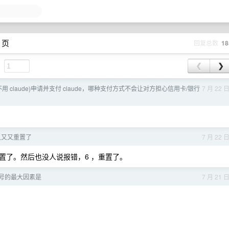
 页
回复总数
18
❮
❯
用 claude)申请并支付 claude，哪种支付方式不会让对方担心信用卡/银行
7 月 22 
又又又又重置了
7 月 22 
置了。然后也没人说报错，6 ，重置了。
封号的最大因素是
7 月 21 