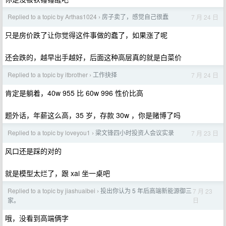
Replied to a topic by Arthas1024
房子卖了，感觉自己很蠢
7 月 24 日
›
只是房价跌了让你觉得这件事做的蠢了，如果涨了呢
还会跌的，越早出手越好，后面这种高层真的就是白菜价
Replied to a topic by itbrother
工作抉择
7 月 24 日
›
肯定是躺着，40w 955 比 60w 996 性价比高
题外话，年薪这么高，35 岁，存款 30w ，你是赌博了吗
Replied to a topic by loveyou1
梁文锋四小时投资人会议实录
7 月 23 日
›
风口还是踩的对的
就是模型太烂了，跟 xai 坐一桌吧
Replied to a topic by jiashuaibei
投出你认为 5 年后高端新能源御三
7 月 23
›
日
家。
哦，没看到高端俩字