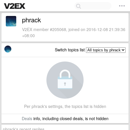
phrack
V2EX member #205068, joined on 2016-12-08 21:39:36
+08:00
Switch topics list
Per phrack's settings, the topics list is hidden
Deals
info, including closed deals, is not hidden
phrack's recent replies