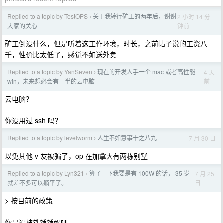
Replied to a topic by TestOPS
关于我转行矿工的两年后，谢谢
2 小时 14 分
›
钟前
大家的关心
矿工倒没什么，但是听着这工作环境，时长，之前帖子说的工资八
千，性价比太低了，感觉不如送外卖
Replied to a topic by YanSeven
现在的开发人手一个 mac 或者高性能
4 天
›
前
win，未来想必会有一半的云电脑
云电脑？
你没用过 ssh 吗？
Replied to a topic by levelworm
人生不如意事十之八九
7 月 30 日
›
以免其他 v 友被骗了，op 在加拿大有两栋别墅
Replied to a topic by Lyn321
算了一下我要是有 100W 的话， 35 岁
7 月 25
›
日
就差不多可以躺平了。
> 按目前的政策
你是没被铁锤锤醒吧