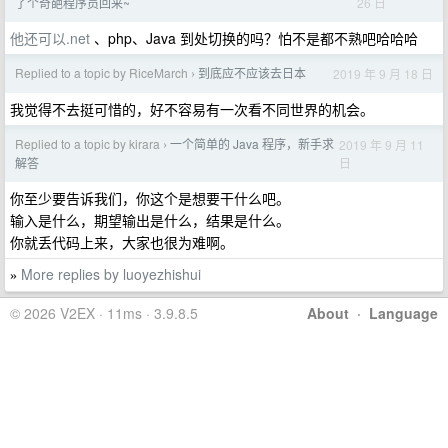
26 日
了个奇葩程序员回来~
他还可以.net
、php、Java 到处切换的吗？怕不是都不熟吧哈哈哈
Replied to a topic by RiceMarch
到底应不应该去日本
2019 年 9 月 18 日
›
我觉得不去挺可惜的，好不容易有一次看不同世界的机会。
Replied to a topic by kirara
一个简单的 Java 程序，新手求
2019 年 9 月 11
›
日
解答
你至少要告诉我们，你这个是想要干什么吧。
输入是什么，期望输出是什么，结果是什么。
你就丢代码上来，大家也很为难啊。
More replies by luoyezhishui
»
© 2026 V2EX · 11ms · 3.9.8.5
About
·
Language