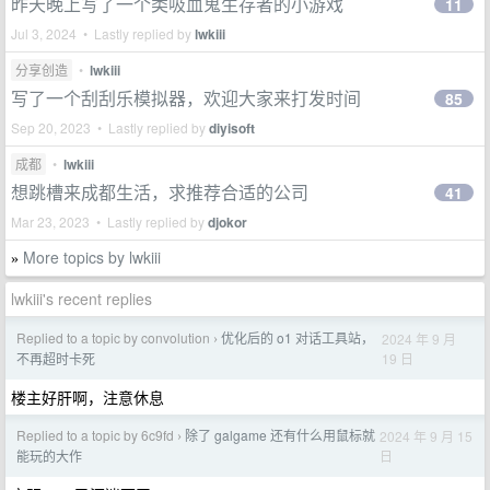
昨天晚上写了一个类吸血鬼生存者的小游戏
11
Jul 3, 2024 • Lastly replied by
lwkiii
分享创造
•
lwkiii
写了一个刮刮乐模拟器，欢迎大家来打发时间
85
Sep 20, 2023 • Lastly replied by
diyisoft
成都
•
lwkiii
想跳槽来成都生活，求推荐合适的公司
41
Mar 23, 2023 • Lastly replied by
djokor
More topics by lwkiii
»
lwkiii's recent replies
Replied to a topic by convolution
优化后的 o1 对话工具站，
2024 年 9 月
›
19 日
不再超时卡死
楼主好肝啊，注意休息
Replied to a topic by 6c9fd
除了 galgame 还有什么用鼠标就
2024 年 9 月 15
›
日
能玩的大作