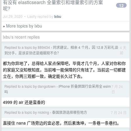
有没有 elasticsearch 全量索引和增量索引的方案
12
呢?
Jul 29, 2020 • Lastly replied by
lxbu
More topics by lxbu
»
lxbu's recent replies
Replied to a topic by 889434
同求建议，相亲 4 个月，因 12.8 万彩礼谈
4 天
›
前
到分手，是该妥协还是婚姻观不合？
都为你异地了，总得给人家点保障吧，毕竟才几个月，人家对你和你
的家庭又没知根知底，当前唯一能保障的只有钱了。当前这一切都建
立在，你两三观都一致，确定能长久过下去。
Replied to a topic by dangotown
iPhone 折叠屏国行会采用全 esim
7 月 24
›
日
吗
4999 的 air 还是蛮香的
Replied to a topic by nicking
泰国旅游选择哪些地方
7 月 24 日
›
直接住 nana 广场旁边的宜必思，然后素逸坤，一条巷一条巷扫。