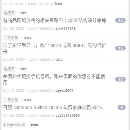
Jan 19, 2022 • Lastly replied by
lxbu
程序员
•
lxbu
有商品区域价格的相关思路不,比如表结构设计等等
23
Dec 28, 2020 • Lastly replied by
suke971219
二手交易
•
lxbu
迫于抢不到显卡，收个 3070 或者 3080，有的代价
15
来
Dec 20, 2020 • Lastly replied by
lxbu
程序员
•
lxbu
美团外卖更换手机号后，账户里面的优惠券不能使
12
用
Dec 19, 2020 • Lastly replied by
dzyou2007
二手交易
•
lxbu
日服 Nintendo Switch Online 年费家庭会员,30/人
5
Nov 26, 2020 • Lastly replied by
yy2351136980
Elasticsearch
•
lxbu