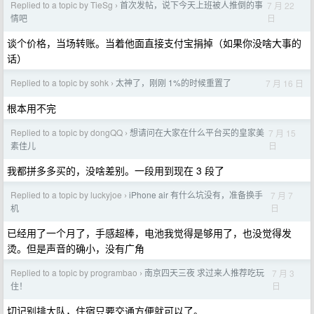
Replied to a topic by TieSg
首次发帖，说下今天上班被人推倒的事
7 月 22
›
日
情吧
谈个价格，当场转账。当着他面直接支付宝捐掉（如果你没啥大事的
话）
Replied to a topic by sohk
太神了，刚刚 1%的时候重置了
7 月 16 日
›
根本用不完
Replied to a topic by dongQQ
想请问在大家在什么平台买的皇家美
7 月 15
›
日
素佳儿
我都拼多多买的，没啥差别。一段用到现在 3 段了
Replied to a topic by luckyjoe
iPhone air 有什么坑没有，准备换手
7 月 7
›
日
机
已经用了一个月了，手感超棒，电池我觉得是够用了，也没觉得发
烫。但是声音的确小，没有广角
Replied to a topic by programbao
南京四天三夜 求过来人推荐吃玩
7 月 3
›
日
住！
切记别排大队，住宿只要交通方便就可以了。