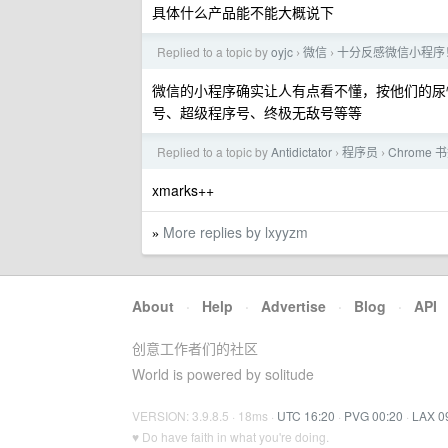
具体什么产品能不能大概说下
Replied to a topic by
oyjc
微信
十分反感微信小程序
›
›
微信的小程序确实让人有点看不懂，按他们的尿
号、超级程序号、终极无敌号等等
Replied to a topic by
Antidictator
程序员
Chrom
›
›
xmarks++
More replies by lxyyzm
»
About
·
Help
·
Advertise
·
Blog
·
API
创意工作者们的社区
World is powered by solitude
VERSION: 3.9.8.5 · 18ms ·
UTC 16:20
·
PVG 00:20
·
LAX 0
♥ Do have faith in what you're doing.