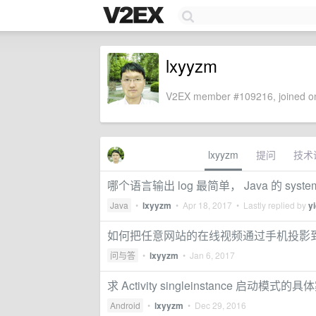
lxyyzm
V2EX member #109216, joined on
lxyyzm
提问
技术
哪个语言输出 log 最简单， Java 的 system.o
Java
•
lxyyzm
•
Apr 18, 2017
• Lastly replied by
y
如何把任意网站的在线视频通过手机投影
问与答
•
lxyyzm
•
Jan 6, 2017
求 Activity singleinstance 启动模式的
Android
•
lxyyzm
•
Dec 29, 2016