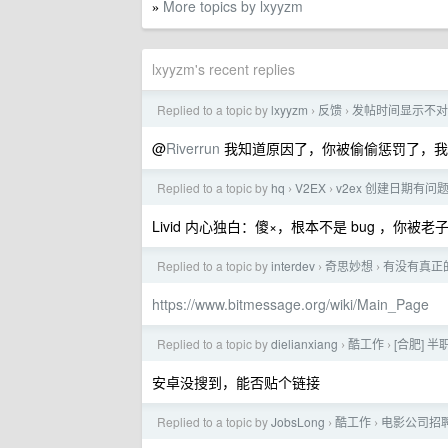
More topics by lxyyzm
»
lxyyzm's recent replies
Replied to a topic by
lxyyzm
反馈
发帖时间显示不对
›
›
@
Riverrun
我知道原因了，你被偷偷惩罚了，我
Replied to a topic by
hq
V2EX
v2ex 创建日期有问
›
›
Livid 内心独白：傻×，根本不是 bug ，你被
Replied to a topic by
interdev
奇思妙想
有没有真正
›
›
https://www.bitmessage.org/wiki/Main_Page
Replied to a topic by
dielianxiang
酷工作
[合肥] 
›
›
安卓没搜到，能否贴个链接
Replied to a topic by
JobsLong
酷工作
电影公司招
›
›