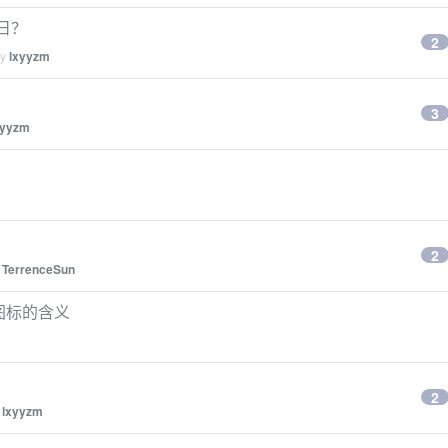
作日？
2
by
lxyyzm
3
xyyzm
2
y
TerrenceSun
里面小图标的含义
2
y
lxyyzm