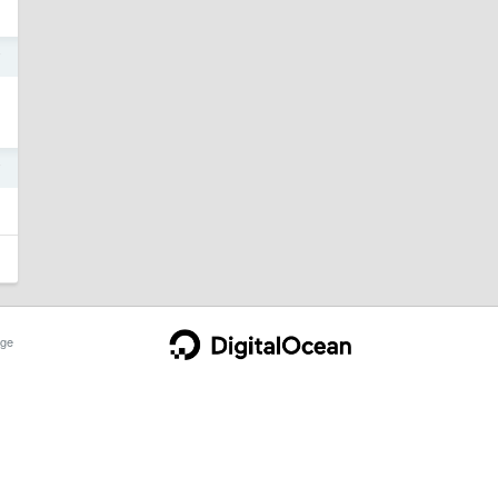
7
7
ge