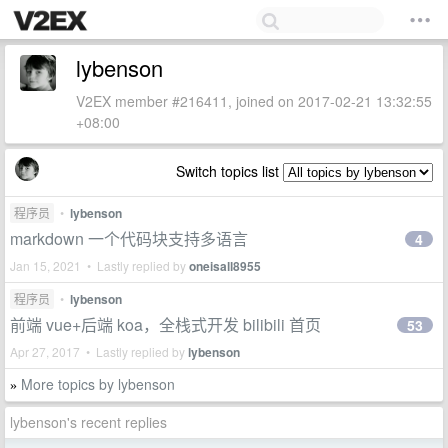
lybenson
V2EX member #216411, joined on 2017-02-21 13:32:55
+08:00
Switch topics list
程序员
•
lybenson
markdown 一个代码块支持多语言
4
Jan 15, 2021 • Lastly replied by
oneisall8955
程序员
•
lybenson
前端 vue+后端 koa，全栈式开发 bilibili 首页
53
Apr 27, 2017 • Lastly replied by
lybenson
More topics by lybenson
»
lybenson's recent replies