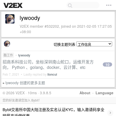
lywoody
V2EX member #532202, joined on 2021-02-05 17:27:05
+08:00
切换主题列表
酷工作
•
lywoody
招商系科技公司，坐标深圳南山蛇口，运维开发方
10
向， Python 、golang、docker、云计算、etc
Feb 7, 2021 • Lastly replied by
lioncui
lywoody 创建的更多主题
»
© 2026 V2EX · 10ms · 3.9.8.5
About
·
Language
您的好友邀请您加入 Bybit！
Bybit交易所中国大陆注册及实名认证KYC，输入邀请码享全
›
网最高返佣优惠。