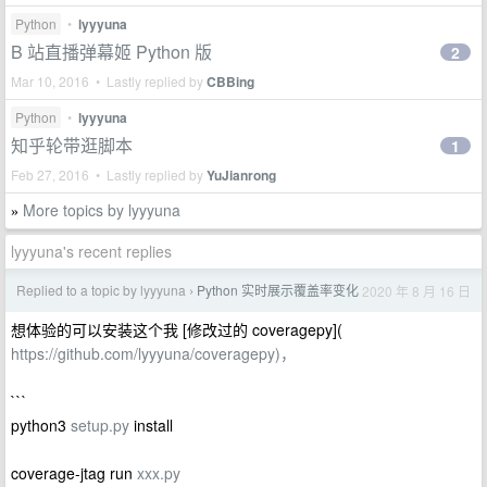
Python
•
lyyyuna
B 站直播弹幕姬 Python 版
2
Mar 10, 2016 • Lastly replied by
CBBing
Python
•
lyyyuna
知乎轮带逛脚本
1
Feb 27, 2016 • Lastly replied by
YuJianrong
More topics by lyyyuna
»
lyyyuna's recent replies
Replied to a topic by lyyyuna
Python 实时展示覆盖率变化
2020 年 8 月 16 日
›
想体验的可以安装这个我 [修改过的 coveragepy](
https://github.com/lyyyuna/coveragepy)，
```
python3
setup.py
install
coverage-jtag run
xxx.py