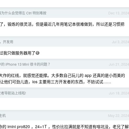
为什么会觉得左 Ctrl 特别难按
Dec 13, 202
了，锻炼的很灵活，但是最近几年用笔记本很难做到，所以还是习惯把
主机，开发用
Jul 3, 202
不过我只做服务器用了😅
 iPhone 13 Mini 很卡的问题 ？
Jun 21, 202
a 大作的红线，就感觉还能撑。大多数自己玩儿的 app 还真的是小而美的
让他们可劲儿造，ios 主要用三方开发者的东西，不妨试试……
发者导航站上线啦!
Jun 18, 202
你主机
May 22, 202
 imini pro820 ，24+1T ，性价比拉满就是不知道有啥坑没，老兄了解