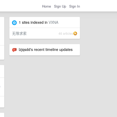
Home
Sign Up
Sign In
1 sites indexed in
VXNA
无限求索
46 articles
lzjqsdd's recent timeline updates