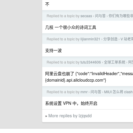
不
Replied to a topic by
secaas
问与答
你们有为哪些非
›
›
几枝 一个很小众的诗词工具
Replied to a topic by
lijianmin321
分享创造
V 站老
›
›
支持一波
Replied to a topic by
tutu3344606
全球工单系统
阿
›
›
阿里云盘也崩了 {"code":"InvalidHeader","message"
{domainid}.api.alicloudccp.com"}
Replied to a topic by
mmr
问与答
MIUI 怎么将 
›
›
系统设置 VPN 中，始终开启
More replies by lzjqsdd
»