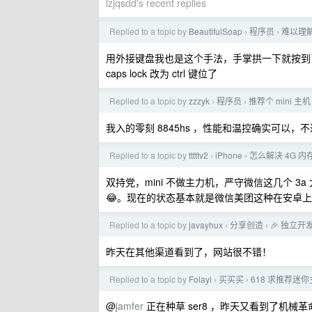
lzjqsdd's recent replies
Replied to a topic by
BeautifulSoap
程序员
难以理解
›
›
用外接键盘我也是这个手法，手掌拱一下就按到
caps lock 改为 ctrl 键位了
Replied to a topic by
zzzyk
程序员
推荐个 mini 
›
›
我入的零刻 8845hs ，性能和温控确实可以，
Replied to a topic by
tttttv2
iPhone
怎么解决 4G 内存的
›
›
双持党，mini 不做主力机，严守微信这几个 3
😂。现在的状态基本就是微信美团这种在安卓上
Replied to a topic by
javayhux
分享创造
🎉 独立开
›
›
昨天在其他渠道看到了，网站很不错！
Replied to a topic by
Folayi
买买买
618 求推荐迷
›
›
@
jamfer
正在种草 ser8 ，昨天又看到了机械革命的