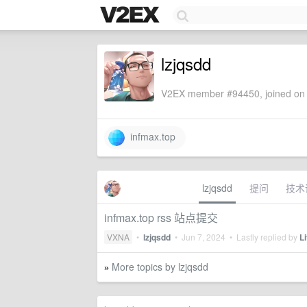
lzjqsdd
V2EX member #94450, joined on 
infmax.top
lzjqsdd
提问
技术
infmax.top rss 站点提交
VXNA
•
lzjqsdd
•
Jun 7, 2024
• Lastly replied by
Li
More topics by lzjqsdd
»